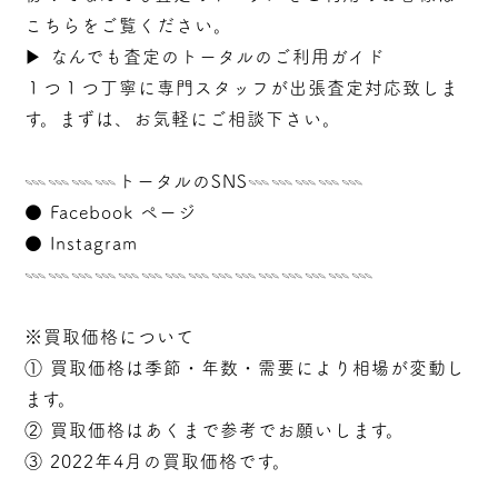
こちらをご覧ください。
▶︎
なんでも査定のトータルのご利用ガイド
１つ１つ丁寧に専門スタッフが
出張
査定対応致しま
す。まずは、お気軽にご相談下さい。
𓇠𓇠𓇠𓇠トータルのSNS𓇠𓇠𓇠𓇠𓇠
●
Facebook ページ
●
Instagram
𓇠𓇠𓇠𓇠𓇠𓇠𓇠𓇠𓇠𓇠𓇠𓇠𓇠𓇠𓇠
※買取価格について
① 買取価格は季節・年数・需要により相場が変動し
ます。
② 買取価格はあくまで参考でお願いします。
③ 2022年4月の買取価格です。