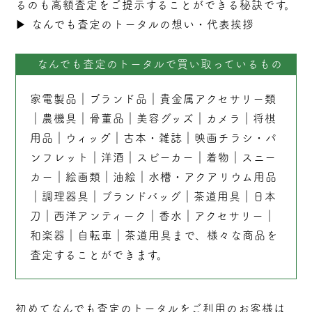
るのも高額査定をご提示することができる秘訣です。
▶︎
なんでも査定のトータルの想い・代表挨拶
なんでも査定のトータルで買い取っているもの
家電製品
｜
ブランド品
｜
貴金属アクセサリー類
｜
農機具
｜
骨董品
｜
美容グッズ
｜
カメラ
｜
将棋
用品
｜
ウィッグ
｜
古本
・
雑誌
｜
映画チラシ・パ
ンフレット
｜
洋酒
｜
スピーカー
｜
着物
｜
スニー
カー
｜
絵画類
｜
油絵
｜
水槽・アクアリウム用品
｜
調理器具
｜
ブランドバッグ
｜茶道用具｜
日本
刀
｜
西洋アンティーク
｜
香水
｜
アクセサリー
｜
和楽器
｜
自転車
｜
茶道用具
まで、様々な商品を
査定することができます。
初めてなんでも査定のトータルをご利用のお客様は