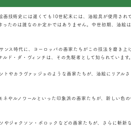
絵画技術史には遅くても10世紀末には、油絵具が使用され
作ったのは誰なのか定かではありません。中世初期、油絵
ネサンス時代に、ヨーロッパの画家たちがこの技法を磨き上
ナルド・ダ・ヴィンチは、その先駆者として知られています
ラントやカラヴァッジョのような画家たちが、油絵にリアル
、モネやルノワールといった印象派の画家たちが、新しい色
カソやジャクソン・ポロックなどの画家たちが、さらに斬新