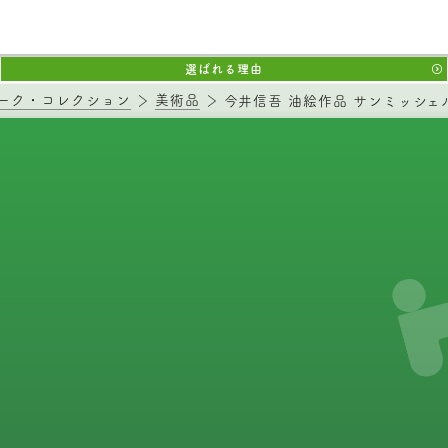
選ばれる理由
ーク・コレクション
美術品
今井信吾 油絵作品 サンミッシェ