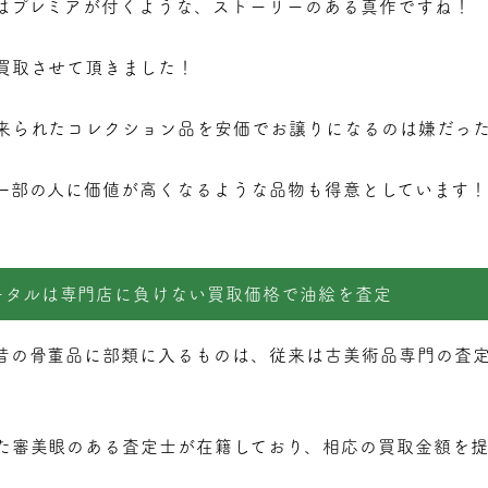
はプレミアが付くような、ストーリーのある真作ですね！
買取させて頂きました！
来られたコレクション品を安価でお譲りになるのは嫌だっ
一部の人に価値が高くなるような品物も得意としています！
ータルは専門店に負けない買取価格で油絵を査定
昔の骨董品に部類に入るものは、従来は古美術品専門の査
た審美眼のある査定士が在籍しており、相応の買取金額を提