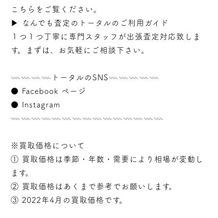
こちらをご覧ください。
▶︎
なんでも査定のトータルのご利用ガイド
１つ１つ丁寧に専門スタッフが
出張
査定対応致しま
す。まずは、お気軽にご相談下さい。
𓇠𓇠𓇠𓇠トータルのSNS𓇠𓇠𓇠𓇠𓇠
●
Facebook ページ
●
Instagram
𓇠𓇠𓇠𓇠𓇠𓇠𓇠𓇠𓇠𓇠𓇠𓇠𓇠𓇠𓇠
※買取価格について
① 買取価格は季節・年数・需要により相場が変動し
ます。
② 買取価格はあくまで参考でお願いします。
③ 2022年4月の買取価格です。