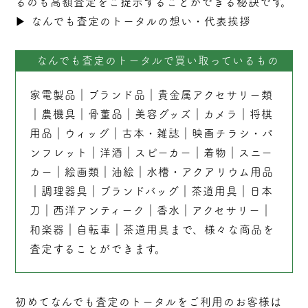
るのも高額査定をご提示することができる秘訣です。
▶︎
なんでも査定のトータルの想い・代表挨拶
なんでも査定のトータルで買い取っているもの
家電製品
｜
ブランド品
｜
貴金属アクセサリー類
｜
農機具
｜
骨董品
｜
美容グッズ
｜
カメラ
｜
将棋
用品
｜
ウィッグ
｜
古本
・
雑誌
｜
映画チラシ・パ
ンフレット
｜
洋酒
｜
スピーカー
｜
着物
｜
スニー
カー
｜
絵画類
｜
油絵
｜
水槽・アクアリウム用品
｜
調理器具
｜
ブランドバッグ
｜茶道用具｜
日本
刀
｜
西洋アンティーク
｜
香水
｜
アクセサリー
｜
和楽器
｜
自転車
｜
茶道用具
まで、様々な商品を
査定することができます。
初めてなんでも査定のトータルをご利用のお客様は