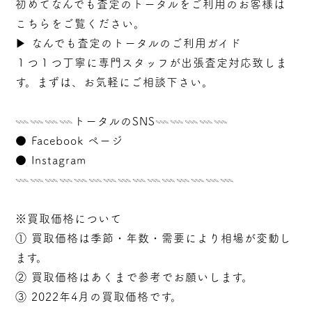
初めてなんでも査定のトータルをご利用のお客様は
こちらをご覧ください。
▶︎
なんでも査定のトータルのご利用ガイド
１つ１つ丁寧に専門スタッフが
出張
査定対応致しま
す。まずは、お気軽にご相談下さい。
𓇠𓇠𓇠𓇠トータルのSNS𓇠𓇠𓇠𓇠𓇠
●
Facebook ページ
●
Instagram
𓇠𓇠𓇠𓇠𓇠𓇠𓇠𓇠𓇠𓇠𓇠𓇠𓇠𓇠𓇠
※買取価格について
① 買取価格は季節・年数・需要により相場が変動し
ます。
② 買取価格はあくまで参考でお願いします。
③ 2022年4月の買取価格です。