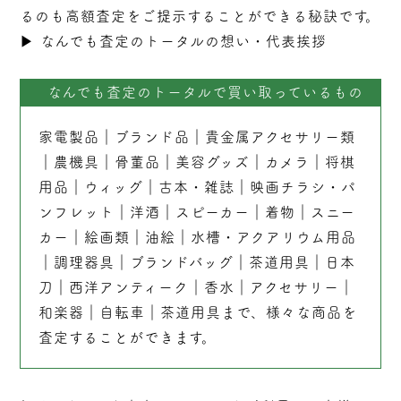
るのも高額査定をご提示することができる秘訣です。
▶︎
なんでも査定のトータルの想い・代表挨拶
なんでも査定のトータルで買い取っているもの
家電製品
｜
ブランド品
｜
貴金属アクセサリー類
｜
農機具
｜
骨董品
｜
美容グッズ
｜
カメラ
｜
将棋
用品
｜
ウィッグ
｜
古本
・
雑誌
｜
映画チラシ・パ
ンフレット
｜
洋酒
｜
スピーカー
｜
着物
｜
スニー
カー
｜
絵画類
｜
油絵
｜
水槽・アクアリウム用品
｜
調理器具
｜
ブランドバッグ
｜茶道用具｜
日本
刀
｜
西洋アンティーク
｜
香水
｜
アクセサリー
｜
和楽器
｜
自転車
｜
茶道用具
まで、様々な商品を
査定することができます。