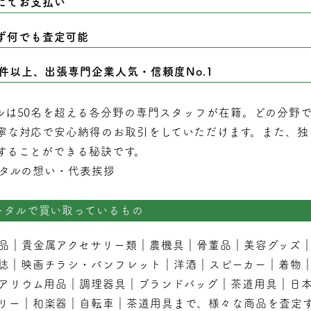
にてお支払い
ず何でも査定可能
0件以上、出張専門企業人気・信頼度No.1
ルは50名を超える各分野の専門スタッフが在籍。どの分野
寧な対応で安心納得のお取引をしていただけます。また、独
することができる秘訣です。
タルの想い・代表挨拶
ータルで買い取っているもの
品
｜
貴金属アクセサリー類
｜
農機具
｜
骨董品
｜
美容グッズ
誌
｜
映画チラシ・パンフレット
｜
洋酒
｜
スピーカー
｜
着物
アリウム用品
｜
調理器具
｜
ブランドバッグ
｜茶道用具｜
日
リー
｜
和楽器
｜
自転車
｜
茶道用具
まで、様々な商品を査定