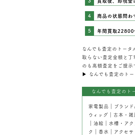
買取後、即現金
商品の状態問わ
年間買取2280
なんでも査定のトータ
取らない
査定
金額と丁
のも高額査定をご提示
▶︎
なんでも査定のトー
なんでも査定のト
家電製品
｜
ブランド
ウィッグ
｜
古本
・
雑
｜
油絵
｜
水槽・アク
ク
｜
香水
｜
アクセサ