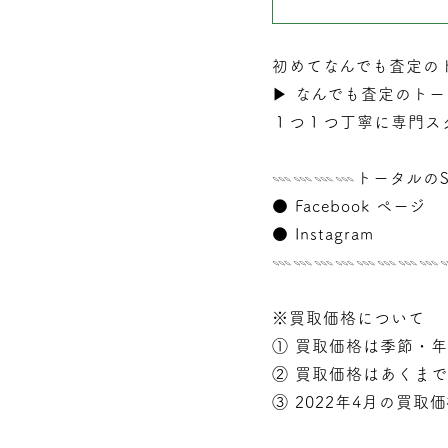
初めてなんでも査定の
▶︎
なんでも査定のトー
１つ１つ丁寧に専門ス
𓇠𓇠𓇠𓇠トータルのS
●
Facebook ページ
●
Instagram
𓇠𓇠𓇠𓇠𓇠𓇠𓇠
※買取価格について
① 買取価格は季節・
② 買取価格はあくま
③ 2022年4月の買取