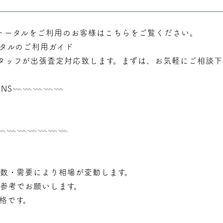
トータルをご利用のお客様はこちらをご覧ください。
タルのご利用ガイド
タッフが
出張
査定対応致します。まずは、お気軽にご相談下
NS𓇠𓇠𓇠𓇠𓇠
𓇠𓇠𓇠𓇠𓇠𓇠𓇠𓇠
年数・需要により相場が変動します。
で参考でお願いします。
価格です。