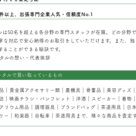
0件以上、出張専門企業人気・信頼度No.1
ルは50名を超える各分野の専門スタッフが在籍。どの分野
寧な対応で安心納得のお取引をしていただけます。また、独
することができる秘訣です。
タルの想い・代表挨拶
ータルで買い取っているもの
品
｜
貴金属アクセサリー類
｜
農機具
｜
骨董品
｜
美容グッズ
誌
｜
映画チラシ・パンフレット
｜
洋酒
｜
スピーカー
｜
着物
アリウム用品
｜
調理器具
｜
ブランドバッグ
｜茶道用具｜
日
リー
｜
和楽器
｜
自転車
｜
茶道用具
まで、様々な商品を査定