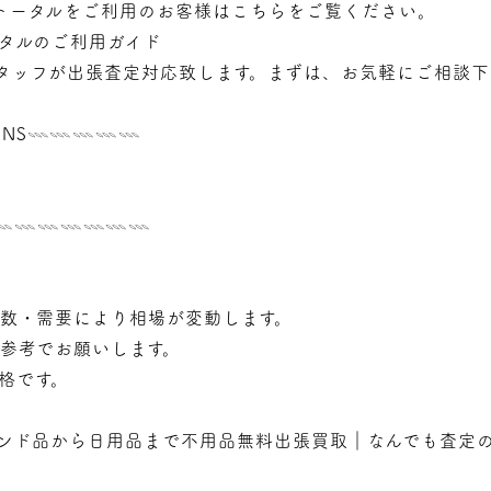
トータルをご利用のお客様はこちらをご覧ください。
タルのご利用ガイド
タッフが
出張
査定対応致します。まずは、お気軽にご相談下
NS𓇠𓇠𓇠𓇠𓇠
𓇠𓇠𓇠𓇠𓇠𓇠𓇠𓇠
年数・需要により相場が変動します。
で参考でお願いします。
価格です。
ンド品から日用品まで不用品無料出張買取｜なんでも査定