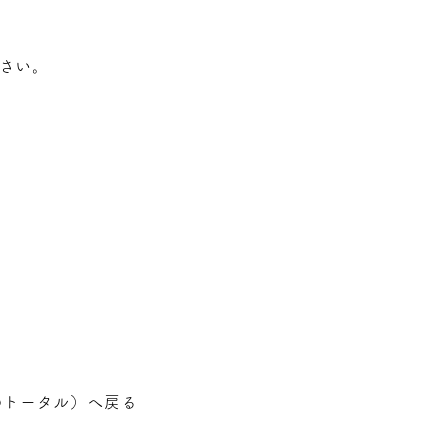
さい。
のトータル
）へ戻る