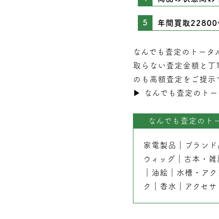
年間買取2280
なんでも査定のトータ
取らない
査定
金額と丁
のも高額査定をご提示
▶︎
なんでも査定のトー
なんでも査定のト
家電製品
｜
ブランド
ウィッグ
｜
古本
・
雑
｜
油絵
｜
水槽・アク
ク
｜
香水
｜
アクセサ