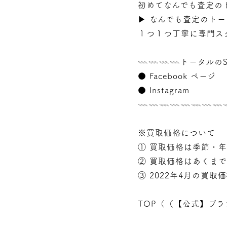
初めてなんでも査定の
▶︎
なんでも査定のトー
１つ１つ丁寧に専門ス
𓇠𓇠𓇠𓇠トータルのS
●
Facebook ページ
●
Instagram
𓇠𓇠𓇠𓇠𓇠𓇠𓇠
※買取価格について
① 買取価格は季節・
② 買取価格はあくま
③ 2022年4月の買取
TOP（（
【公式】ブラ