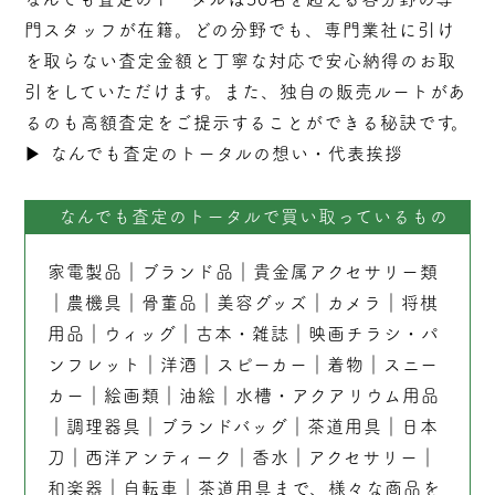
門スタッフが在籍。どの分野でも、専門業社に引け
を取らない
査定
金額と丁寧な対応で安心納得のお取
引をしていただけます。また、独自の販売ルートがあ
るのも高額査定をご提示することができる秘訣です。
▶︎
なんでも査定のトータルの想い・代表挨拶
なんでも査定のトータルで買い取っているもの
家電製品
｜
ブランド品
｜
貴金属アクセサリー類
｜
農機具
｜
骨董品
｜
美容グッズ
｜
カメラ
｜
将棋
用品
｜
ウィッグ
｜
古本
・
雑誌
｜
映画チラシ・パ
ンフレット
｜
洋酒
｜
スピーカー
｜
着物
｜
スニー
カー
｜
絵画類
｜
油絵
｜
水槽・アクアリウム用品
｜
調理器具
｜
ブランドバッグ
｜茶道用具｜
日本
刀
｜
西洋アンティーク
｜
香水
｜
アクセサリー
｜
和楽器
｜
自転車
｜
茶道用具
まで、様々な商品を