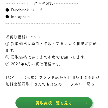
𓇠𓇠𓇠𓇠トータルのSNS𓇠𓇠𓇠𓇠𓇠
●
Facebook ページ
●
Instagram
𓇠𓇠𓇠𓇠𓇠𓇠𓇠𓇠𓇠𓇠𓇠𓇠𓇠𓇠𓇠
※買取価格について
① 買取価格は季節・年数・需要により相場が変動し
ます。
② 買取価格はあくまで参考でお願いします。
③ 2022年4月の買取価格です。
TOP（（
【公式】ブランド品から日用品まで不用品
無料出張買取｜なんでも査定のトータル
）へ戻る
買取実績一覧を見る