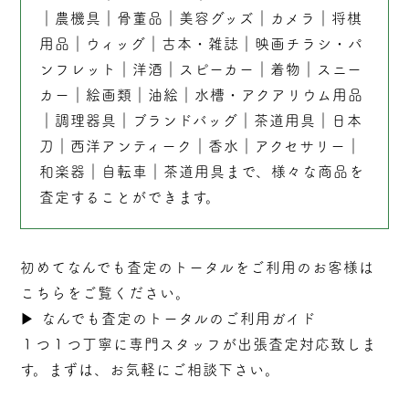
｜
農機具
｜
骨董品
｜
美容グッズ
｜
カメラ
｜
将棋
用品
｜
ウィッグ
｜
古本
・
雑誌
｜
映画チラシ・パ
ンフレット
｜
洋酒
｜
スピーカー
｜
着物
｜
スニー
カー
｜
絵画類
｜
油絵
｜
水槽・アクアリウム用品
｜
調理器具
｜
ブランドバッグ
｜茶道用具｜
日本
刀
｜
西洋アンティーク
｜
香水
｜
アクセサリー
｜
和楽器
｜
自転車
｜
茶道用具
まで、様々な商品を
査定することができます。
初めてなんでも査定のトータルをご利用のお客様は
こちらをご覧ください。
▶︎
なんでも査定のトータルのご利用ガイド
１つ１つ丁寧に専門スタッフが
出張
査定対応致しま
す。まずは、お気軽にご相談下さい。