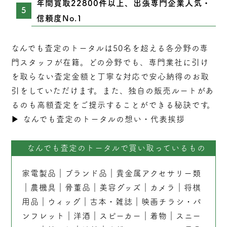
年間買取22800件以上、出張専門企業人気・
信頼度No.1
なんでも査定のトータルは50名を超える各分野の専
門スタッフが在籍。どの分野でも、専門業社に引け
を取らない
査定
金額と丁寧な対応で安心納得のお取
引をしていただけます。また、独自の販売ルートがあ
るのも高額査定をご提示することができる秘訣です。
▶︎
なんでも査定のトータルの想い・代表挨拶
なんでも査定のトータルで買い取っているもの
家電製品
｜
ブランド品
｜
貴金属アクセサリー類
｜
農機具
｜
骨董品
｜
美容グッズ
｜
カメラ
｜
将棋
用品
｜
ウィッグ
｜
古本
・
雑誌
｜
映画チラシ・パ
ンフレット
｜
洋酒
｜
スピーカー
｜
着物
｜
スニー