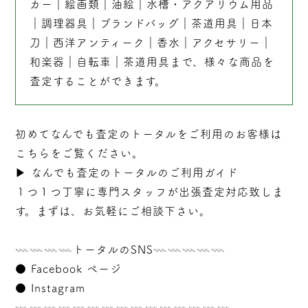
カー
｜
絵画類
｜
油絵
｜
水槽・アクアリウム用品
｜
調理器具
｜
ブランドバッグ
｜茶道用具｜
日本
刀
｜
西洋アンティーク
｜
香水
｜
アクセサリー
｜
和楽器
｜
自転車
｜
茶道用具
まで、様々な商品を
査定することができます。
初めてなんでも査定のトータルをご利用のお客様は
こちらをご覧ください。
▶︎
なんでも査定のトータルのご利用ガイド
１つ１つ丁寧に専門スタッフが
出張
査定対応致しま
す。まずは、お気軽にご相談下さい。
𓇠𓇠𓇠𓇠トータルのSNS𓇠𓇠𓇠𓇠𓇠
●
Facebook ページ
●
Instagram
𓇠𓇠𓇠𓇠𓇠𓇠𓇠𓇠𓇠𓇠𓇠𓇠𓇠𓇠𓇠