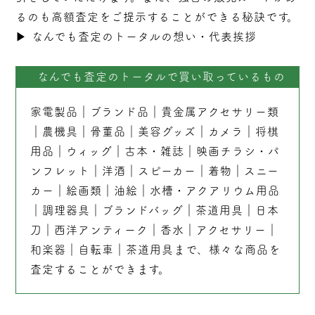
るのも高額査定をご提示することができる秘訣です。
▶︎
なんでも査定のトータルの想い・代表挨拶
なんでも査定のトータルで買い取っているもの
家電製品
｜
ブランド品
｜
貴金属アクセサリー類
｜
農機具
｜
骨董品
｜
美容グッズ
｜
カメラ
｜
将棋
用品
｜
ウィッグ
｜
古本
・
雑誌
｜
映画チラシ・パ
ンフレット
｜
洋酒
｜
スピーカー
｜
着物
｜
スニー
カー
｜
絵画類
｜
油絵
｜
水槽・アクアリウム用品
｜
調理器具
｜
ブランドバッグ
｜茶道用具｜
日本
刀
｜
西洋アンティーク
｜
香水
｜
アクセサリー
｜
和楽器
｜
自転車
｜
茶道用具
まで、様々な商品を
査定することができます。