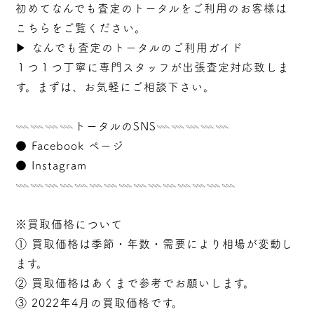
初めてなんでも査定のトータルをご利用のお客様は
こちらをご覧ください。
▶︎
なんでも査定のトータルのご利用ガイド
１つ１つ丁寧に専門スタッフが
出張
査定対応致しま
す。まずは、お気軽にご相談下さい。
𓇠𓇠𓇠𓇠トータルのSNS𓇠𓇠𓇠𓇠𓇠
●
Facebook ページ
●
Instagram
𓇠𓇠𓇠𓇠𓇠𓇠𓇠𓇠𓇠𓇠𓇠𓇠𓇠𓇠𓇠
※買取価格について
① 買取価格は季節・年数・需要により相場が変動し
ます。
② 買取価格はあくまで参考でお願いします。
③ 2022年4月の買取価格です。