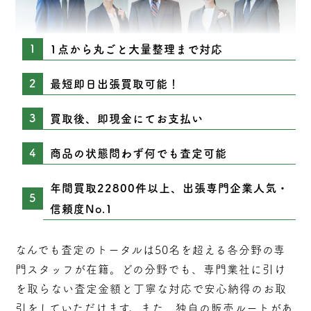
1点から丸ごと大量整理まで対応
最短即日出張買取可能！
買取後、即現金にてお支払い
商品の状態問わず何でも査定可能
年間買取22800件以上、出張専門企業人気・
信頼度No.1
なんでも査定のトータルは50名を超える各分野の専
門スタッフが在籍。どの分野でも、専門業社に引け
を取らない
査定
金額と丁寧な対応で安心納得のお取
引をしていただけます。また、独自の販売ルートがあ