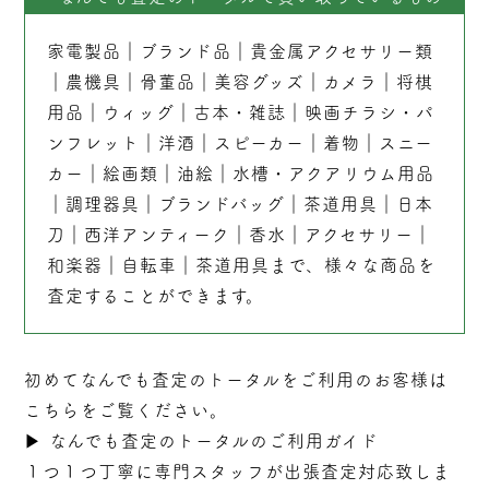
家電製品
｜
ブランド品
｜
貴金属アクセサリー類
｜
農機具
｜
骨董品
｜
美容グッズ
｜
カメラ
｜
将棋
用品
｜
ウィッグ
｜
古本
・
雑誌
｜
映画チラシ・パ
ンフレット
｜
洋酒
｜
スピーカー
｜
着物
｜
スニー
カー
｜
絵画類
｜
油絵
｜
水槽・アクアリウム用品
｜
調理器具
｜
ブランドバッグ
｜茶道用具｜
日本
刀
｜
西洋アンティーク
｜
香水
｜
アクセサリー
｜
和楽器
｜
自転車
｜
茶道用具
まで、様々な商品を
査定することができます。
初めてなんでも査定のトータルをご利用のお客様は
こちらをご覧ください。
▶︎
なんでも査定のトータルのご利用ガイド
１つ１つ丁寧に専門スタッフが
出張
査定対応致しま