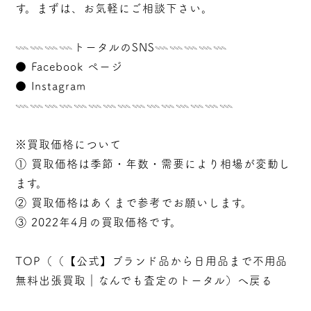
す。まずは、お気軽にご相談下さい。
𓇠𓇠𓇠𓇠トータルのSNS𓇠𓇠𓇠𓇠𓇠
●
Facebook ページ
●
Instagram
𓇠𓇠𓇠𓇠𓇠𓇠𓇠𓇠𓇠𓇠𓇠𓇠𓇠𓇠𓇠
※買取価格について
① 買取価格は季節・年数・需要により相場が変動し
ます。
② 買取価格はあくまで参考でお願いします。
③ 2022年4月の買取価格です。
TOP（（
【公式】ブランド品から日用品まで不用品
無料出張買取｜なんでも査定のトータル
）へ戻る