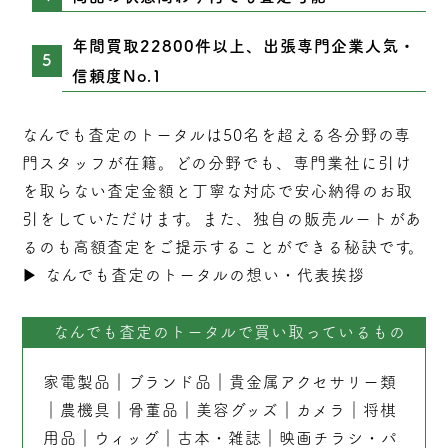
年間買取22800件以上、出張専門企業人気・
信頼度No.1
なんでも査定のトータルは50名を超える各分野の専
門スタッフが在籍。どの分野でも、専門業社に引け
を取らない
査定
金額と丁寧な対応で安心納得のお取
引をしていただけます。また、独自の販売ルートがあ
るのも高額査定をご提示することができる秘訣です。
▶︎
なんでも査定のトータルの想い・代表挨拶
なんでも査定のトータルで買い取っているもの
家電製品
｜
ブランド品
｜
貴金属アクセサリー類
｜
農機具
｜
骨董品
｜
美容グッズ
｜
カメラ
｜
将棋
用品
｜
ウィッグ
｜
古本
・
雑誌
｜
映画チラシ・パ