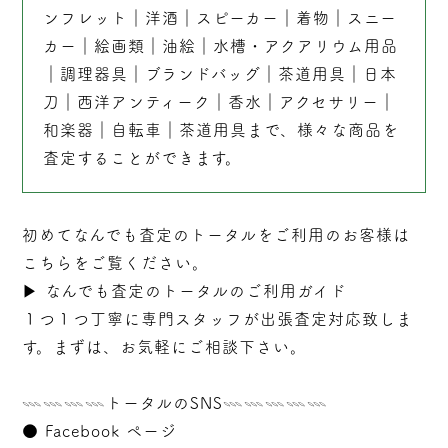
ンフレット
｜
洋酒
｜
スピーカー
｜
着物
｜
スニー
カー
｜
絵画類
｜
油絵
｜
水槽・アクアリウム用品
｜
調理器具
｜
ブランドバッグ
｜茶道用具｜
日本
刀
｜
西洋アンティーク
｜
香水
｜
アクセサリー
｜
和楽器
｜
自転車
｜
茶道用具
まで、様々な商品を
査定することができます。
初めてなんでも査定のトータルをご利用のお客様は
こちらをご覧ください。
▶︎
なんでも査定のトータルのご利用ガイド
１つ１つ丁寧に専門スタッフが
出張
査定対応致しま
す。まずは、お気軽にご相談下さい。
𓇠𓇠𓇠𓇠トータルのSNS𓇠𓇠𓇠𓇠𓇠
●
Facebook ページ