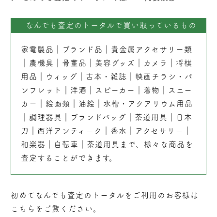
なんでも査定のトータルで買い取っているもの
家電製品
｜
ブランド品
｜
貴金属アクセサリー類
｜
農機具
｜
骨董品
｜
美容グッズ
｜
カメラ
｜
将棋
用品
｜
ウィッグ
｜
古本
・
雑誌
｜
映画チラシ・パ
ンフレット
｜
洋酒
｜
スピーカー
｜
着物
｜
スニー
カー
｜
絵画類
｜
油絵
｜
水槽・アクアリウム用品
｜
調理器具
｜
ブランドバッグ
｜茶道用具｜
日本
刀
｜
西洋アンティーク
｜
香水
｜
アクセサリー
｜
和楽器
｜
自転車
｜
茶道用具
まで、様々な商品を
査定することができます。
初めてなんでも査定のトータルをご利用のお客様は
こちらをご覧ください。