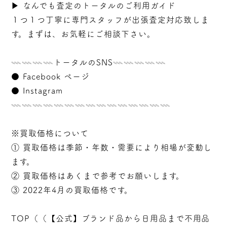
▶︎
なんでも査定のトータルのご利用ガイド
１つ１つ丁寧に専門スタッフが
出張
査定対応致しま
す。まずは、お気軽にご相談下さい。
𓇠𓇠𓇠𓇠トータルのSNS𓇠𓇠𓇠𓇠𓇠
●
Facebook ページ
●
Instagram
𓇠𓇠𓇠𓇠𓇠𓇠𓇠𓇠𓇠𓇠𓇠𓇠𓇠𓇠𓇠
※買取価格について
① 買取価格は季節・年数・需要により相場が変動し
ます。
② 買取価格はあくまで参考でお願いします。
③ 2022年4月の買取価格です。
TOP（（
【公式】ブランド品から日用品まで不用品