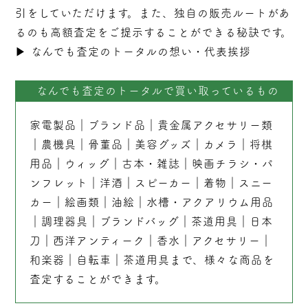
引をしていただけます。また、独自の販売ルートがあ
るのも高額査定をご提示することができる秘訣です。
▶︎
なんでも査定のトータルの想い・代表挨拶
なんでも査定のトータルで買い取っているもの
家電製品
｜
ブランド品
｜
貴金属アクセサリー類
｜
農機具
｜
骨董品
｜
美容グッズ
｜
カメラ
｜
将棋
用品
｜
ウィッグ
｜
古本
・
雑誌
｜
映画チラシ・パ
ンフレット
｜
洋酒
｜
スピーカー
｜
着物
｜
スニー
カー
｜
絵画類
｜
油絵
｜
水槽・アクアリウム用品
｜
調理器具
｜
ブランドバッグ
｜茶道用具｜
日本
刀
｜
西洋アンティーク
｜
香水
｜
アクセサリー
｜
和楽器
｜
自転車
｜
茶道用具
まで、様々な商品を
査定することができます。