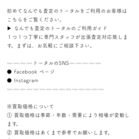
初めてなんでも査定のトータルをご利用のお客様は
こちらをご覧ください。
▶︎
なんでも査定のトータルのご利用ガイド
１つ１つ丁寧に専門スタッフが
出張
査定対応致しま
す。まずは、お気軽にご相談下さい。
𓇠𓇠𓇠𓇠トータルのSNS𓇠𓇠𓇠𓇠𓇠
●
Facebook ページ
●
Instagram
𓇠𓇠𓇠𓇠𓇠𓇠𓇠𓇠𓇠𓇠𓇠𓇠𓇠𓇠𓇠
※買取価格について
① 買取価格は季節・年数・需要により相場が変動し
ます。
② 買取価格はあくまで参考でお願いします。