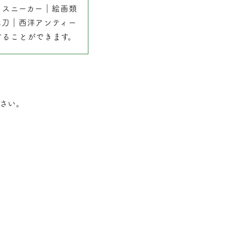
｜
スニーカー
｜
絵画類
本刀
｜
西洋アンティー
することができます。
さい。