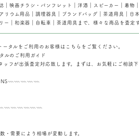
誌
｜
映画チラシ・パンフレット
｜
洋酒
｜
スピーカー
｜
着物
アリウム用品
｜
調理器具
｜
ブランドバッグ
｜茶道用具｜
日
リー
｜
和楽器
｜
自転車
｜
茶道用具
まで、様々な商品を査定
トータルをご利用のお客様はこちらをご覧ください。
タルのご利用ガイド
タッフが
出張
査定対応致します。まずは、お気軽にご相談下
NS𓇠𓇠𓇠𓇠𓇠
𓇠𓇠𓇠𓇠𓇠𓇠𓇠𓇠
年数・需要により相場が変動します。