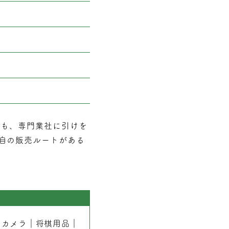
でも、専門業社に引けを
自の販売ルートがある
｜
カメラ
｜
将棋用品
｜