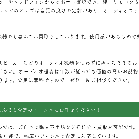
カーやヘッドフォンからの出音も確認でき、純正リモコンも
ランツのアンプは音質の良さで定評があり、オーディオフ
機器でも喜んでお買取りしております。使用感があるものや
スピーカーなどのオーディオ機器を使わずに置いたままのお
ださい。オーディオ機器は年数が経っても価値の高いお品物
ります。査定は無料ですので、ぜひ一度ご相談ください。
なんでも査定のトータルにお任せください！
ルでは、ご自宅に眠る不用品など括処分・
買取
が可能です。
も可能で、幅広いジャンルの査定に対応しています。