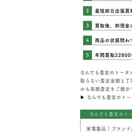
最短即日出張買
買取後、即現金
商品の状態問わ
年間買取2280
なんでも査定のトータ
取らない
査定
金額と丁
のも高額査定をご提示
▶︎
なんでも査定のトー
なんでも査定のト
家電製品
｜
ブランド