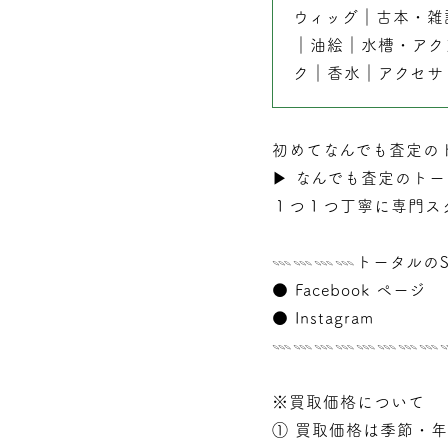
ウィッグ
｜
古本
・
雑
｜
油絵
｜
水槽・アク
ク
｜
香水
｜
アクセサ
初めてなんでも査定の
▶︎
なんでも査定のトー
１つ１つ丁寧に専門ス
𓇠𓇠𓇠𓇠トータルのS
●
Facebook ページ
●
Instagram
𓇠𓇠𓇠𓇠𓇠𓇠𓇠
※買取価格について
① 買取価格は季節・