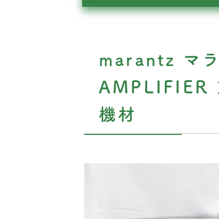
marantz マ
AMPLIFI
機材