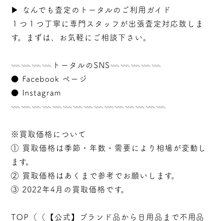
▶︎
なんでも査定のトータルのご利用ガイド
１つ１つ丁寧に専門スタッフが
出張
査定対応致しま
す。まずは、お気軽にご相談下さい。
𓇠𓇠𓇠𓇠トータルのSNS𓇠𓇠𓇠𓇠𓇠
●
Facebook ページ
●
Instagram
𓇠𓇠𓇠𓇠𓇠𓇠𓇠𓇠𓇠𓇠𓇠𓇠𓇠𓇠𓇠
※買取価格について
① 買取価格は季節・年数・需要により相場が変動し
ます。
② 買取価格はあくまで参考でお願いします。
③ 2022年4月の買取価格です。
TOP（（
【公式】ブランド品から日用品まで不用品