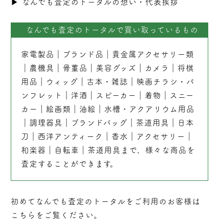
▶︎
なんでも査定のトータルの想い・代表挨拶
なんでも査定のトータルで買い取っているもの
家電製品
｜
ブランド品
｜
貴金属アクセサリー類
｜
農機具
｜
骨董品
｜
美容グッズ
｜
カメラ
｜
将棋
用品
｜
ウィッグ
｜
古本
・
雑誌
｜
映画チラシ・パ
ンフレット
｜
洋酒
｜
スピーカー
｜
着物
｜
スニー
カー
｜
絵画類
｜
油絵
｜
水槽・アクアリウム用品
｜
調理器具
｜
ブランドバッグ
｜茶道用具｜
日本
刀
｜
西洋アンティーク
｜
香水
｜
アクセサリー
｜
和楽器
｜
自転車
｜
茶道用具
まで、様々な商品を
査定することができます。
初めてなんでも査定のトータルをご利用のお客様は
こちらをご覧ください。