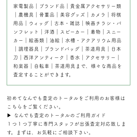
家電製品
｜
ブランド品
｜
貴金属アクセサリー類
｜
農機具
｜
骨董品
｜
美容グッズ
｜
カメラ
｜
将棋
用品
｜
ウィッグ
｜
古本
・
雑誌
｜
映画チラシ・パ
ンフレット
｜
洋酒
｜
スピーカー
｜
着物
｜
スニー
カー
｜
絵画類
｜
油絵
｜
水槽・アクアリウム用品
｜
調理器具
｜
ブランドバッグ
｜茶道用具｜
日本
刀
｜
西洋アンティーク
｜
香水
｜
アクセサリー
｜
和楽器
｜
自転車
｜
茶道用具
まで、様々な商品を
査定することができます。
初めてなんでも査定のトータルをご利用のお客様は
こちらをご覧ください。
▶︎
なんでも査定のトータルのご利用ガイド
１つ１つ丁寧に専門スタッフが
出張
査定対応致しま
す。まずは、お気軽にご相談下さい。