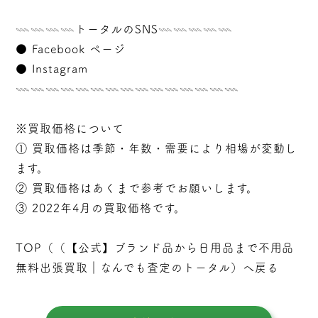
𓇠𓇠𓇠𓇠トータルのSNS𓇠𓇠𓇠𓇠𓇠
●
Facebook ページ
●
Instagram
𓇠𓇠𓇠𓇠𓇠𓇠𓇠𓇠𓇠𓇠𓇠𓇠𓇠𓇠𓇠
※買取価格について
① 買取価格は季節・年数・需要により相場が変動し
ます。
② 買取価格はあくまで参考でお願いします。
③ 2022年4月の買取価格です。
TOP（（
【公式】ブランド品から日用品まで不用品
無料出張買取｜なんでも査定のトータル
）へ戻る