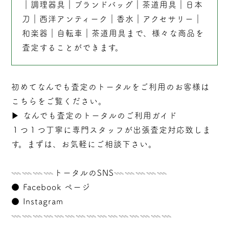
｜
調理器具
｜
ブランドバッグ
｜茶道用具｜
日本
刀
｜
西洋アンティーク
｜
香水
｜
アクセサリー
｜
和楽器
｜
自転車
｜
茶道用具
まで、様々な商品を
査定することができます。
初めてなんでも査定のトータルをご利用のお客様は
こちらをご覧ください。
▶︎
なんでも査定のトータルのご利用ガイド
１つ１つ丁寧に専門スタッフが
出張
査定対応致しま
す。まずは、お気軽にご相談下さい。
𓇠𓇠𓇠𓇠トータルのSNS𓇠𓇠𓇠𓇠𓇠
●
Facebook ページ
●
Instagram
𓇠𓇠𓇠𓇠𓇠𓇠𓇠𓇠𓇠𓇠𓇠𓇠𓇠𓇠𓇠