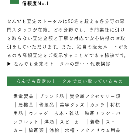
信頼度No.1
なんでも査定のトータルは50名を超える各分野の専
門スタッフが在籍。どの分野でも、専門業社に引け
を取らない
査定
金額と丁寧な対応で安心納得のお取
引をしていただけます。また、独自の販売ルートがあ
るのも高額査定をご提示することができる秘訣です。
▶︎
なんでも査定のトータルの想い・代表挨拶
なんでも査定のトータルで買い取っているもの
家電製品
｜
ブランド品
｜
貴金属アクセサリー類
｜
農機具
｜
骨董品
｜
美容グッズ
｜
カメラ
｜
将棋
用品
｜
ウィッグ
｜
古本
・
雑誌
｜
映画チラシ・パ
ンフレット
｜
洋酒
｜
スピーカー
｜
着物
｜
スニー
カー
｜
絵画類
｜
油絵
｜
水槽・アクアリウム用品