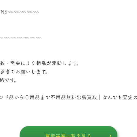
NS𓇠𓇠𓇠𓇠𓇠
𓇠𓇠𓇠𓇠𓇠𓇠𓇠𓇠
年数・需要により相場が変動します。
で参考でお願いします。
価格です。
ンド品から日用品まで不用品無料出張買取｜なんでも査定
買取実績一覧を見る