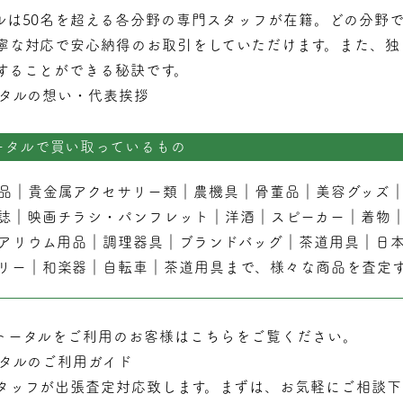
ルは50名を超える各分野の専門スタッフが在籍。どの分野
寧な対応で安心納得のお取引をしていただけます。また、独
することができる秘訣です。
タルの想い・代表挨拶
ータルで買い取っているもの
品
｜
貴金属アクセサリー類
｜
農機具
｜
骨董品
｜
美容グッズ
誌
｜
映画チラシ・パンフレット
｜
洋酒
｜
スピーカー
｜
着物
アリウム用品
｜
調理器具
｜
ブランドバッグ
｜茶道用具｜
日
リー
｜
和楽器
｜
自転車
｜
茶道用具
まで、様々な商品を査定
トータルをご利用のお客様はこちらをご覧ください。
タルのご利用ガイド
タッフが
出張
査定対応致します。まずは、お気軽にご相談下