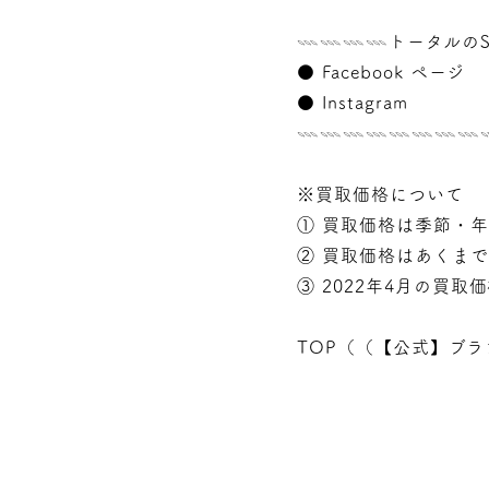
𓇠𓇠𓇠𓇠トータルのS
●
Facebook ページ
●
Instagram
𓇠𓇠𓇠𓇠𓇠𓇠𓇠
※買取価格について
① 買取価格は季節・
② 買取価格はあくま
③ 2022年4月の買取
TOP（（
【公式】ブラ