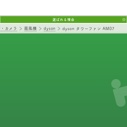
選ばれる理由
V・カメラ
扇風機
dyson
dyson タワーファン AM07