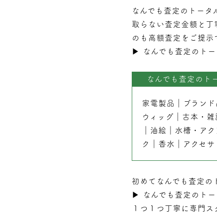
なんでも査定のトータ
取らない
査定
金額と丁
のも高額査定をご提示
▶︎
なんでも査定のトー
なんでも査定のト
家電製品
｜
ブランド
ウィッグ
｜
古本
・
雑
｜
油絵
｜
水槽・アク
ク
｜
香水
｜
アクセサ
初めてなんでも査定の
▶︎
なんでも査定のトー
１つ１つ丁寧に専門ス