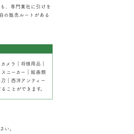
でも、専門業社に引けを
自の販売ルートがある
｜
カメラ
｜
将棋用品
｜
｜
スニーカー
｜
絵画類
本刀
｜
西洋アンティー
することができます。
さい。