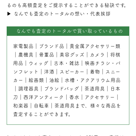
るのも高額査定をご提示することができる秘訣です。
▶︎
なんでも査定のトータルの想い・代表挨拶
なんでも査定のトータルで買い取っているもの
家電製品
｜
ブランド品
｜
貴金属アクセサリー類
｜
農機具
｜
骨董品
｜
美容グッズ
｜
カメラ
｜
将棋
用品
｜
ウィッグ
｜
古本
・
雑誌
｜
映画チラシ・パ
ンフレット
｜
洋酒
｜
スピーカー
｜
着物
｜
スニー
カー
｜
絵画類
｜
油絵
｜
水槽・アクアリウム用品
｜
調理器具
｜
ブランドバッグ
｜茶道用具｜
日本
刀
｜
西洋アンティーク
｜
香水
｜
アクセサリー
｜
和楽器
｜
自転車
｜
茶道用具
まで、様々な商品を
査定することができます。