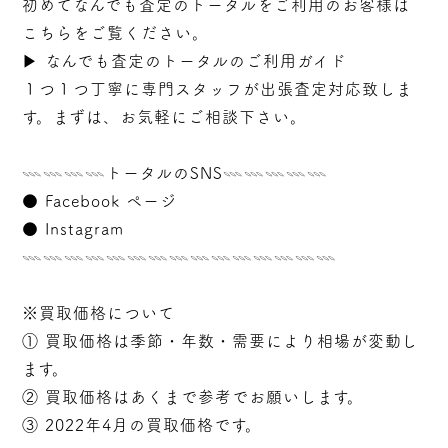
初めてなんでも査定のトータルをご利用のお客様は
こちらをご覧ください。
▶︎
なんでも査定のトータルのご利用ガイド
１つ１つ丁寧に専門スタッフが
出張
査定対応致しま
す。まずは、お気軽にご相談下さい。
𓇠𓇠𓇠𓇠トータルのSNS𓇠𓇠𓇠𓇠𓇠
●
Facebook ページ
●
Instagram
𓇠𓇠𓇠𓇠𓇠𓇠𓇠𓇠𓇠𓇠𓇠𓇠𓇠𓇠𓇠
※買取価格について
① 買取価格は季節・年数・需要により相場が変動し
ます。
② 買取価格はあくまで参考でお願いします。
③ 2022年4月の買取価格です。