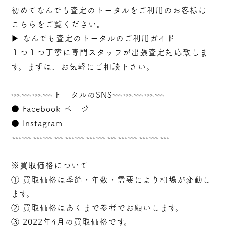
初めてなんでも査定のトータルをご利用のお客様は
こちらをご覧ください。
▶︎
なんでも査定のトータルのご利用ガイド
１つ１つ丁寧に専門スタッフが
出張
査定対応致しま
す。まずは、お気軽にご相談下さい。
𓇠𓇠𓇠𓇠トータルのSNS𓇠𓇠𓇠𓇠𓇠
●
Facebook ページ
●
Instagram
𓇠𓇠𓇠𓇠𓇠𓇠𓇠𓇠𓇠𓇠𓇠𓇠𓇠𓇠𓇠
※買取価格について
① 買取価格は季節・年数・需要により相場が変動し
ます。
② 買取価格はあくまで参考でお願いします。
③ 2022年4月の買取価格です。