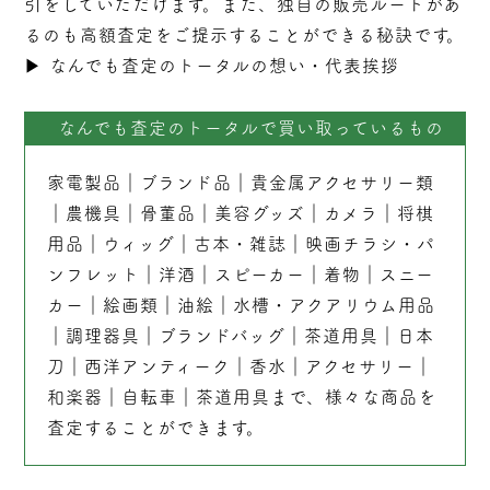
引をしていただけます。また、独自の販売ルートがあ
るのも高額査定をご提示することができる秘訣です。
▶︎
なんでも査定のトータルの想い・代表挨拶
なんでも査定のトータルで買い取っているもの
家電製品
｜
ブランド品
｜
貴金属アクセサリー類
｜
農機具
｜
骨董品
｜
美容グッズ
｜
カメラ
｜
将棋
用品
｜
ウィッグ
｜
古本
・
雑誌
｜
映画チラシ・パ
ンフレット
｜
洋酒
｜
スピーカー
｜
着物
｜
スニー
カー
｜
絵画類
｜
油絵
｜
水槽・アクアリウム用品
｜
調理器具
｜
ブランドバッグ
｜茶道用具｜
日本
刀
｜
西洋アンティーク
｜
香水
｜
アクセサリー
｜
和楽器
｜
自転車
｜
茶道用具
まで、様々な商品を
査定することができます。