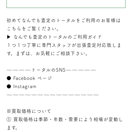
初めてなんでも査定のトータルをご利用のお客様は
こちらをご覧ください。
▶︎
なんでも査定のトータルのご利用ガイド
１つ１つ丁寧に専門スタッフが
出張
査定対応致しま
す。まずは、お気軽にご相談下さい。
𓇠𓇠𓇠𓇠トータルのSNS𓇠𓇠𓇠𓇠𓇠
●
Facebook ページ
●
Instagram
𓇠𓇠𓇠𓇠𓇠𓇠𓇠𓇠𓇠𓇠𓇠𓇠𓇠𓇠𓇠
※買取価格について
① 買取価格は季節・年数・需要により相場が変動し
ます。