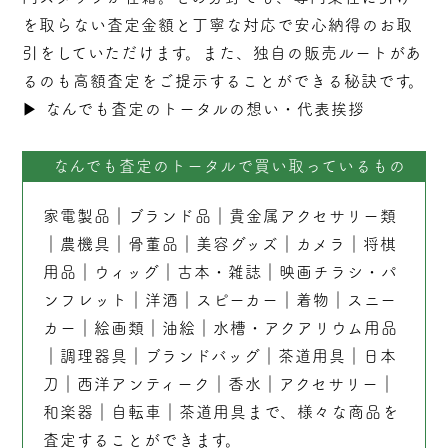
を取らない
査定
金額と丁寧な対応で安心納得のお取
引をしていただけます。また、独自の販売ルートがあ
るのも高額査定をご提示することができる秘訣です。
▶︎
なんでも査定のトータルの想い・代表挨拶
なんでも査定のトータルで買い取っているもの
家電製品
｜
ブランド品
｜
貴金属アクセサリー類
｜
農機具
｜
骨董品
｜
美容グッズ
｜
カメラ
｜
将棋
用品
｜
ウィッグ
｜
古本
・
雑誌
｜
映画チラシ・パ
ンフレット
｜
洋酒
｜
スピーカー
｜
着物
｜
スニー
カー
｜
絵画類
｜
油絵
｜
水槽・アクアリウム用品
｜
調理器具
｜
ブランドバッグ
｜茶道用具｜
日本
刀
｜
西洋アンティーク
｜
香水
｜
アクセサリー
｜
和楽器
｜
自転車
｜
茶道用具
まで、様々な商品を
査定することができます。