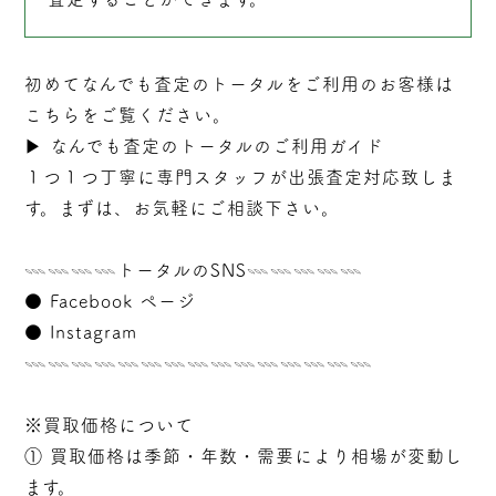
初めてなんでも査定のトータルをご利用のお客様は
こちらをご覧ください。
▶︎
なんでも査定のトータルのご利用ガイド
１つ１つ丁寧に専門スタッフが
出張
査定対応致しま
す。まずは、お気軽にご相談下さい。
𓇠𓇠𓇠𓇠トータルのSNS𓇠𓇠𓇠𓇠𓇠
●
Facebook ページ
●
Instagram
𓇠𓇠𓇠𓇠𓇠𓇠𓇠𓇠𓇠𓇠𓇠𓇠𓇠𓇠𓇠
※買取価格について
① 買取価格は季節・年数・需要により相場が変動し
ます。