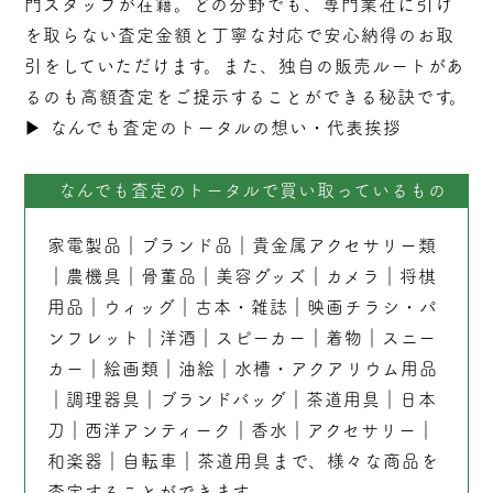
門スタッフが在籍。どの分野でも、専門業社に引け
を取らない
査定
金額と丁寧な対応で安心納得のお取
引をしていただけます。また、独自の販売ルートがあ
るのも高額査定をご提示することができる秘訣です。
▶︎
なんでも査定のトータルの想い・代表挨拶
なんでも査定のトータルで買い取っているもの
家電製品
｜
ブランド品
｜
貴金属アクセサリー類
｜
農機具
｜
骨董品
｜
美容グッズ
｜
カメラ
｜
将棋
用品
｜
ウィッグ
｜
古本
・
雑誌
｜
映画チラシ・パ
ンフレット
｜
洋酒
｜
スピーカー
｜
着物
｜
スニー
カー
｜
絵画類
｜
油絵
｜
水槽・アクアリウム用品
｜
調理器具
｜
ブランドバッグ
｜茶道用具｜
日本
刀
｜
西洋アンティーク
｜
香水
｜
アクセサリー
｜
和楽器
｜
自転車
｜
茶道用具
まで、様々な商品を
査定することができます。