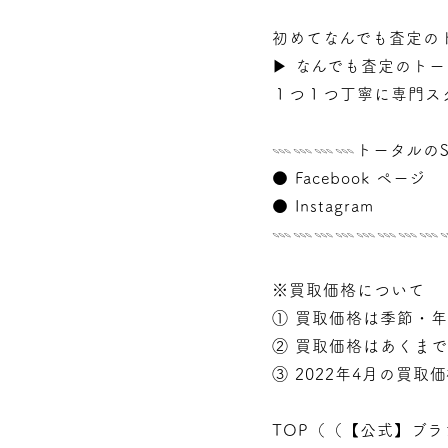
初めてなんでも査定の
▶︎
なんでも査定のトー
１つ１つ丁寧に専門ス
𓇠𓇠𓇠𓇠トータルのS
●
Facebook ページ
●
Instagram
𓇠𓇠𓇠𓇠𓇠𓇠𓇠
※買取価格について
① 買取価格は季節・
② 買取価格はあくま
③ 2022年4月の買取
TOP（（
【公式】ブラ