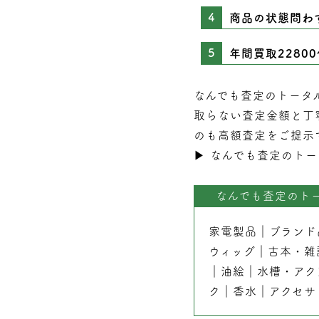
商品の状態問わ
年間買取2280
なんでも査定のトータ
取らない
査定
金額と丁
のも高額査定をご提示
▶︎
なんでも査定のトー
なんでも査定のト
家電製品
｜
ブランド
ウィッグ
｜
古本
・
雑
｜
油絵
｜
水槽・アク
ク
｜
香水
｜
アクセサ