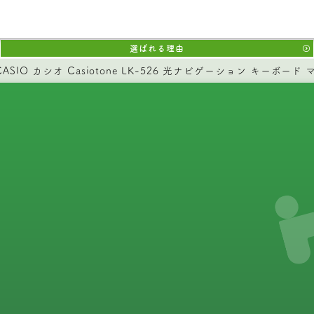
選ばれる理由
CASIO カシオ Casiotone LK-526 光ナビゲーション キーボード