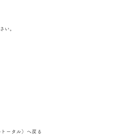
さい。
のトータル
）へ戻る