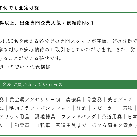
ず何でも査定可能
0件以上、出張専門企業人気・信頼度No.1
ルは50名を超える各分野の専門スタッフが在籍。どの分野
寧な対応で安心納得のお取引をしていただけます。また、独
することができる秘訣です。
タルの想い・代表挨拶
ータルで買い取っているもの
品
｜
貴金属アクセサリー類
｜
農機具
｜
骨董品
｜
美容グッズ
誌
｜
映画チラシ・パンフレット
｜
洋酒
｜
スピーカー
｜
着物
アリウム用品
｜
調理器具
｜
ブランドバッグ
｜茶道用具｜
日
リー
｜
和楽器
｜
自転車
｜
茶道用具
まで、様々な商品を査定