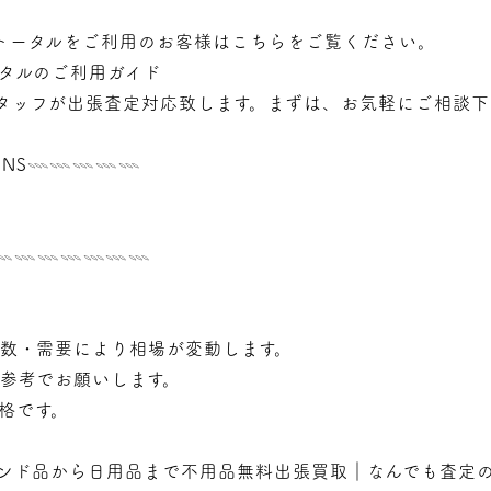
トータルをご利用のお客様はこちらをご覧ください。
タルのご利用ガイド
タッフが
出張
査定対応致します。まずは、お気軽にご相談下
NS𓇠𓇠𓇠𓇠𓇠
𓇠𓇠𓇠𓇠𓇠𓇠𓇠𓇠
年数・需要により相場が変動します。
で参考でお願いします。
価格です。
ンド品から日用品まで不用品無料出張買取｜なんでも査定