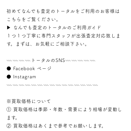
初めてなんでも査定のトータルをご利用のお客様は
こちらをご覧ください。
▶︎
なんでも査定のトータルのご利用ガイド
１つ１つ丁寧に専門スタッフが
出張
査定対応致しま
す。まずは、お気軽にご相談下さい。
𓇠𓇠𓇠𓇠トータルのSNS𓇠𓇠𓇠𓇠𓇠
●
Facebook ページ
●
Instagram
𓇠𓇠𓇠𓇠𓇠𓇠𓇠𓇠𓇠𓇠𓇠𓇠𓇠𓇠𓇠
※買取価格について
① 買取価格は季節・年数・需要により相場が変動し
ます。
② 買取価格はあくまで参考でお願いします。