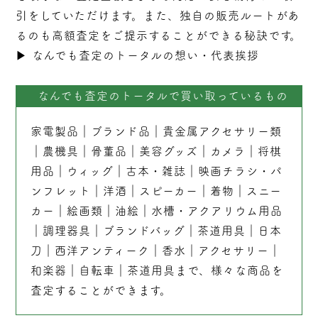
引をしていただけます。また、独自の販売ルートがあ
るのも高額査定をご提示することができる秘訣です。
▶︎
なんでも査定のトータルの想い・代表挨拶
なんでも査定のトータルで買い取っているもの
家電製品
｜
ブランド品
｜
貴金属アクセサリー類
｜
農機具
｜
骨董品
｜
美容グッズ
｜
カメラ
｜
将棋
用品
｜
ウィッグ
｜
古本
・
雑誌
｜
映画チラシ・パ
ンフレット
｜
洋酒
｜
スピーカー
｜
着物
｜
スニー
カー
｜
絵画類
｜
油絵
｜
水槽・アクアリウム用品
｜
調理器具
｜
ブランドバッグ
｜茶道用具｜
日本
刀
｜
西洋アンティーク
｜
香水
｜
アクセサリー
｜
和楽器
｜
自転車
｜
茶道用具
まで、様々な商品を
査定することができます。