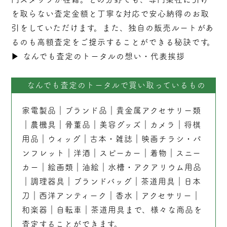
を取らない
査定
金額と丁寧な対応で安心納得のお取
引をしていただけます。また、独自の販売ルートがあ
るのも高額査定をご提示することができる秘訣です。
▶︎
なんでも査定のトータルの想い・代表挨拶
なんでも査定のトータルで買い取っているもの
家電製品
｜
ブランド品
｜
貴金属アクセサリー類
｜
農機具
｜
骨董品
｜
美容グッズ
｜
カメラ
｜
将棋
用品
｜
ウィッグ
｜
古本
・
雑誌
｜
映画チラシ・パ
ンフレット
｜
洋酒
｜
スピーカー
｜
着物
｜
スニー
カー
｜
絵画類
｜
油絵
｜
水槽・アクアリウム用品
｜
調理器具
｜
ブランドバッグ
｜茶道用具｜
日本
刀
｜
西洋アンティーク
｜
香水
｜
アクセサリー
｜
和楽器
｜
自転車
｜
茶道用具
まで、様々な商品を
査定することができます。