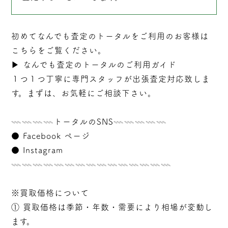
初めてなんでも査定のトータルをご利用のお客様は
こちらをご覧ください。
▶︎
なんでも査定のトータルのご利用ガイド
１つ１つ丁寧に専門スタッフが
出張
査定対応致しま
す。まずは、お気軽にご相談下さい。
𓇠𓇠𓇠𓇠トータルのSNS𓇠𓇠𓇠𓇠𓇠
●
Facebook ページ
●
Instagram
𓇠𓇠𓇠𓇠𓇠𓇠𓇠𓇠𓇠𓇠𓇠𓇠𓇠𓇠𓇠
※買取価格について
① 買取価格は季節・年数・需要により相場が変動し
ます。