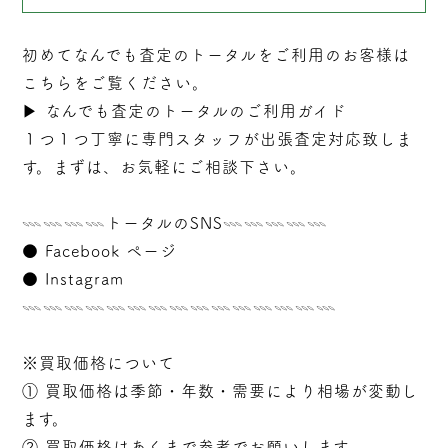
初めてなんでも査定のトータルをご利用のお客様は
こちらをご覧ください。
▶︎
なんでも査定のトータルのご利用ガイド
１つ１つ丁寧に専門スタッフが
出張
査定対応致しま
す。まずは、お気軽にご相談下さい。
𓇠𓇠𓇠𓇠トータルのSNS𓇠𓇠𓇠𓇠𓇠
●
Facebook ページ
●
Instagram
𓇠𓇠𓇠𓇠𓇠𓇠𓇠𓇠𓇠𓇠𓇠𓇠𓇠𓇠𓇠
※買取価格について
① 買取価格は季節・年数・需要により相場が変動し
ます。
② 買取価格はあくまで参考でお願いします。