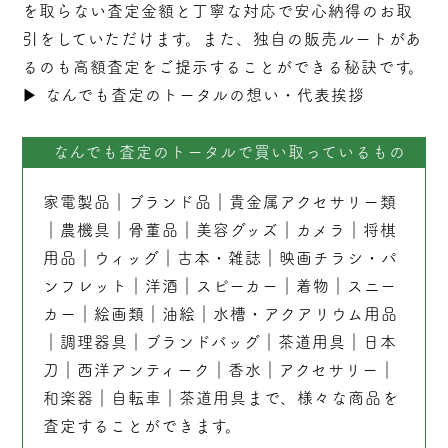
を取らない
査定
金額と丁寧な対応で安心納得のお取
引をしていただけます。また、独自の販売ルートがあ
るのも高額査定をご提示することができる秘訣です。
▶︎
なんでも査定のトータルの想い・代表挨拶
なんでも査定のトータルで買い取っているもの
家電製品
｜
ブランド品
｜
貴金属アクセサリー類
｜
農機具
｜
骨董品
｜
美容グッズ
｜
カメラ
｜
将棋
用品
｜
ウィッグ
｜
古本
・
雑誌
｜
映画チラシ・パ
ンフレット
｜
洋酒
｜
スピーカー
｜
着物
｜
スニー
カー
｜
絵画類
｜
油絵
｜
水槽・アクアリウム用品
｜
調理器具
｜
ブランドバッグ
｜茶道用具｜
日本
刀
｜
西洋アンティーク
｜
香水
｜
アクセサリー
｜
和楽器
｜
自転車
｜
茶道用具
まで、様々な商品を
査定することができます。