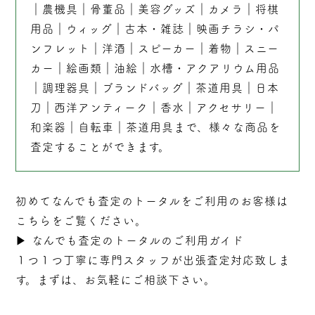
｜
農機具
｜
骨董品
｜
美容グッズ
｜
カメラ
｜
将棋
用品
｜
ウィッグ
｜
古本
・
雑誌
｜
映画チラシ・パ
ンフレット
｜
洋酒
｜
スピーカー
｜
着物
｜
スニー
カー
｜
絵画類
｜
油絵
｜
水槽・アクアリウム用品
｜
調理器具
｜
ブランドバッグ
｜茶道用具｜
日本
刀
｜
西洋アンティーク
｜
香水
｜
アクセサリー
｜
和楽器
｜
自転車
｜
茶道用具
まで、様々な商品を
査定することができます。
初めてなんでも査定のトータルをご利用のお客様は
こちらをご覧ください。
▶︎
なんでも査定のトータルのご利用ガイド
１つ１つ丁寧に専門スタッフが
出張
査定対応致しま
す。まずは、お気軽にご相談下さい。