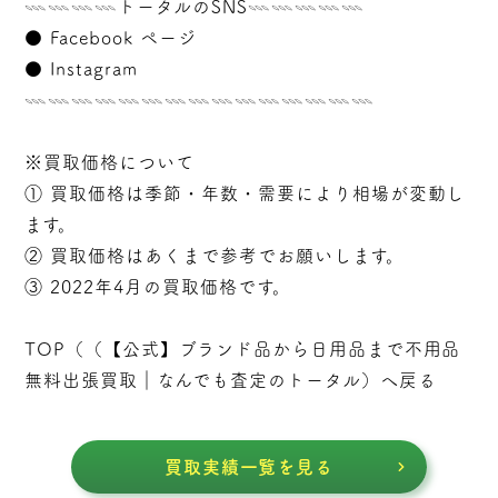
𓇠𓇠𓇠𓇠トータルのSNS𓇠𓇠𓇠𓇠𓇠
●
Facebook ページ
●
Instagram
𓇠𓇠𓇠𓇠𓇠𓇠𓇠𓇠𓇠𓇠𓇠𓇠𓇠𓇠𓇠
※買取価格について
① 買取価格は季節・年数・需要により相場が変動し
ます。
② 買取価格はあくまで参考でお願いします。
③ 2022年4月の買取価格です。
TOP（（
【公式】ブランド品から日用品まで不用品
無料出張買取｜なんでも査定のトータル
）へ戻る
買取実績一覧を見る