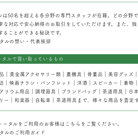
ルは50名を超える各分野の専門スタッフが在籍。どの分野
寧な対応で安心納得のお取引をしていただけます。また、独
することができる秘訣です。
タルの想い・代表挨拶
ータルで買い取っているもの
品
｜
貴金属アクセサリー類
｜
農機具
｜
骨董品
｜
美容グッズ
誌
｜
映画チラシ・パンフレット
｜
洋酒
｜
スピーカー
｜
着物
アリウム用品
｜
調理器具
｜
ブランドバッグ
｜茶道用具｜
日
リー
｜
和楽器
｜
自転車
｜
茶道用具
まで、様々な商品を査定
トータルをご利用のお客様はこちらをご覧ください。
タルのご利用ガイド