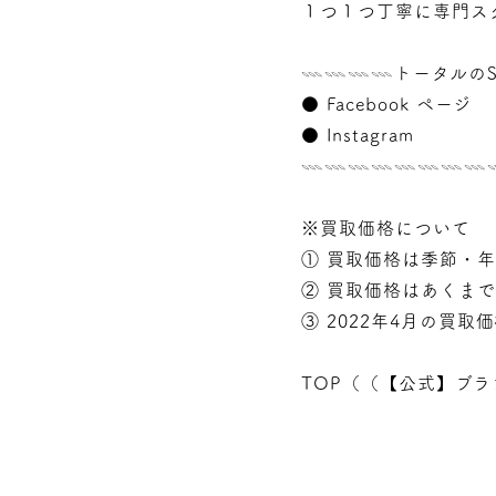
１つ１つ丁寧に専門ス
𓇠𓇠𓇠𓇠トータルのS
●
Facebook ページ
●
Instagram
𓇠𓇠𓇠𓇠𓇠𓇠𓇠
※買取価格について
① 買取価格は季節・
② 買取価格はあくま
③ 2022年4月の買取
TOP（（
【公式】ブラ