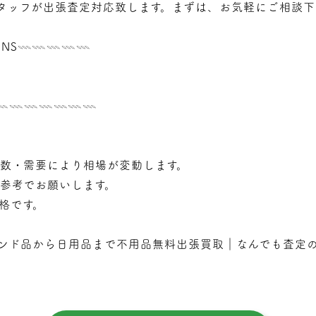
タッフが
出張
査定対応致します。まずは、お気軽にご相談下
NS𓇠𓇠𓇠𓇠𓇠
𓇠𓇠𓇠𓇠𓇠𓇠𓇠𓇠
年数・需要により相場が変動します。
で参考でお願いします。
価格です。
ンド品から日用品まで不用品無料出張買取｜なんでも査定