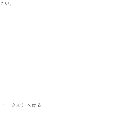
さい。
のトータル
）へ戻る