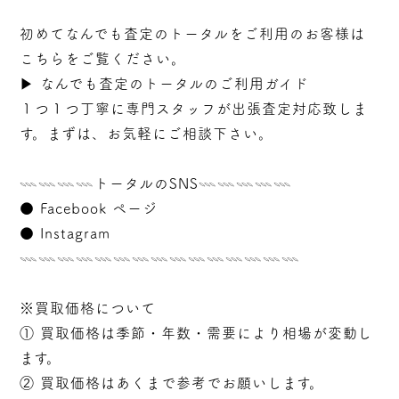
初めてなんでも査定のトータルをご利用のお客様は
こちらをご覧ください。
▶︎
なんでも査定のトータルのご利用ガイド
１つ１つ丁寧に専門スタッフが
出張
査定対応致しま
す。まずは、お気軽にご相談下さい。
𓇠𓇠𓇠𓇠トータルのSNS𓇠𓇠𓇠𓇠𓇠
●
Facebook ページ
●
Instagram
𓇠𓇠𓇠𓇠𓇠𓇠𓇠𓇠𓇠𓇠𓇠𓇠𓇠𓇠𓇠
※買取価格について
① 買取価格は季節・年数・需要により相場が変動し
ます。
② 買取価格はあくまで参考でお願いします。