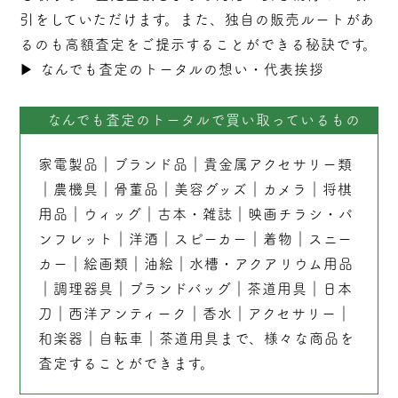
引をしていただけます。また、独自の販売ルートがあ
るのも高額査定をご提示することができる秘訣です。
▶︎
なんでも査定のトータルの想い・代表挨拶
なんでも査定のトータルで買い取っているもの
家電製品
｜
ブランド品
｜
貴金属アクセサリー類
｜
農機具
｜
骨董品
｜
美容グッズ
｜
カメラ
｜
将棋
用品
｜
ウィッグ
｜
古本
・
雑誌
｜
映画チラシ・パ
ンフレット
｜
洋酒
｜
スピーカー
｜
着物
｜
スニー
カー
｜
絵画類
｜
油絵
｜
水槽・アクアリウム用品
｜
調理器具
｜
ブランドバッグ
｜茶道用具｜
日本
刀
｜
西洋アンティーク
｜
香水
｜
アクセサリー
｜
和楽器
｜
自転車
｜
茶道用具
まで、様々な商品を
査定することができます。