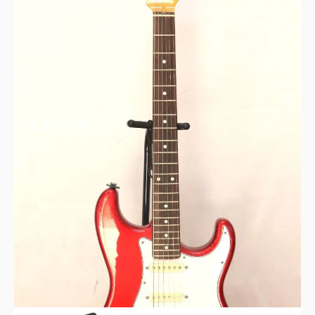
任天堂 ニンテンドー3DS アクアブルー
買取理由はこちら
四国営業所
CoolZ クールジー ストラトタイプ エレキギ
ター 日本製