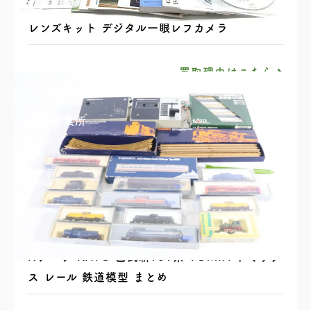
Canon キヤノン EOS Kiss X7 EF-S18-55mm
レンズキット デジタル一眼レフカメラ
買取理由はこちら
四国営業所
Nゲージ KATO 西武新101系 TOMIX トミック
ス レール 鉄道模型 まとめ