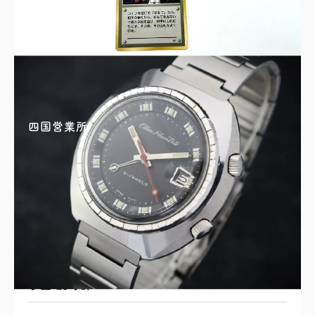
ポケモンカード 旧裏 メタモン/フシギバナ/カイ
リュー 他 9枚まとめ
買取理由はこちら
四国営業所
シチズン Alarm Date 21JEWELS 手巻き 黒文
字盤 腕時計