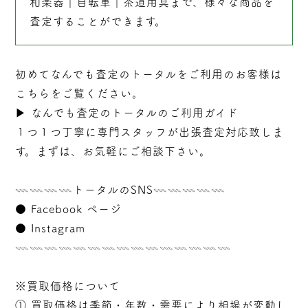
和楽器
｜
自転車
｜
茶道用具
まで、様々な商品を
査定することができます。
初めてなんでも査定のトータルをご利用のお客様は
こちらをご覧ください。
▶︎
なんでも査定のトータルのご利用ガイド
１つ１つ丁寧に専門スタッフが
出張
査定対応致しま
す。まずは、お気軽にご相談下さい。
𓇠𓇠𓇠𓇠トータルのSNS𓇠𓇠𓇠𓇠𓇠
●
Facebook ページ
●
Instagram
𓇠𓇠𓇠𓇠𓇠𓇠𓇠𓇠𓇠𓇠𓇠𓇠𓇠𓇠𓇠
※買取価格について
① 買取価格は季節・年数・需要により相場が変動し