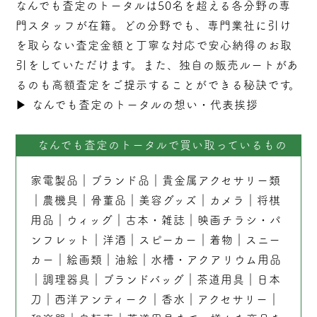
なんでも査定のトータルは50名を超える各分野の専
門スタッフが在籍。どの分野でも、専門業社に引け
を取らない
査定
金額と丁寧な対応で安心納得のお取
引をしていただけます。また、独自の販売ルートがあ
るのも高額査定をご提示することができる秘訣です。
▶︎
なんでも査定のトータルの想い・代表挨拶
なんでも査定のトータルで買い取っているもの
家電製品
｜
ブランド品
｜
貴金属アクセサリー類
｜
農機具
｜
骨董品
｜
美容グッズ
｜
カメラ
｜
将棋
用品
｜
ウィッグ
｜
古本
・
雑誌
｜
映画チラシ・パ
ンフレット
｜
洋酒
｜
スピーカー
｜
着物
｜
スニー
カー
｜
絵画類
｜
油絵
｜
水槽・アクアリウム用品
｜
調理器具
｜
ブランドバッグ
｜茶道用具｜
日本
刀
｜
西洋アンティーク
｜
香水
｜
アクセサリー
｜