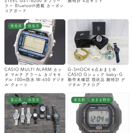
STEEL GST-B200 タフソー
腕時計 4点セット
ラー Bluetooth搭載 カーボン
コアガード
徳島県
徳島市
CASIO MULTI ALARM カシ
G-SHOCK 6点おまとめ
オ マルチ アラーム カジキモ
CASIO Gショック baby-G
デル 100m防水 W-650 デジタ
動作未確認 現状品 腕時計 デ
ル クォーツ
ジタル アナログ
富山県
氷見市
東京都
あきる野市