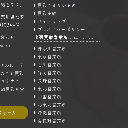
年始を除く）
買取できないもの
買取実績
神奈川県公安
サイトマップ
10344号
プライバシーポリシー
い合わせ
出張買取営業所
- Our Branch -
oemon-
神奈川営業所
東京営業所
石川営業所
タルは、手
静岡営業所
ものでも買取
長野営業所
の査定力で、
東北営業所
高額買取を実
四国営業所
北東北営業所
フォーム
沖縄営業所
南長野営業所