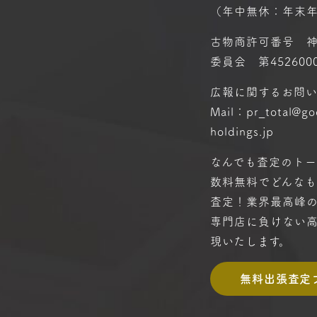
（年中無休：年末
古物商許可番号 
委員会 第4526000
広報に関するお問
Mail：pr_total@g
holdings.jp
なんでも査定のトー
数料無料で
どんな
査定！
業界最高峰
専門店に
負けない
現いたします。
無料出張査定