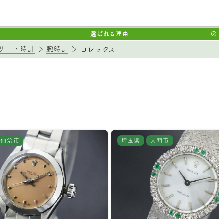
選ばれる理由
リー・時計
腕時計
ロレックス
気仙沼市
埼玉県
入間市