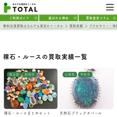
ご利用ガイド
選ばれる理由
買取査定コラム
無料出張買取はなんでも査定のトータル
買取実績
アクセサリー・時
裸石・ルースの買取実績一覧
埼玉県
加須市
山梨県
甲府市
裸石・ルースまとめセット
天然石ブラックオパール