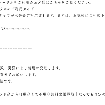
トータルをご利用のお客様はこちらをご覧ください。
タルのご利用ガイド
タッフが
出張
査定対応致します。まずは、お気軽にご相談下
NS𓇠𓇠𓇠𓇠𓇠
𓇠𓇠𓇠𓇠𓇠𓇠𓇠𓇠
年数・需要により相場が変動します。
で参考でお願いします。
価格です。
ンド品から日用品まで不用品無料出張買取｜なんでも査定