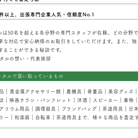
0件以上、出張専門企業人気・信頼度No.1
ルは50名を超える各分野の専門スタッフが在籍。どの分野
寧な対応で安心納得のお取引をしていただけます。また、独
することができる秘訣です。
タルの想い・代表挨拶
ータルで買い取っているもの
品
｜
貴金属アクセサリー類
｜
農機具
｜
骨董品
｜
美容グッズ
誌
｜
映画チラシ・パンフレット
｜
洋酒
｜
スピーカー
｜
着物
アリウム用品
｜
調理器具
｜
ブランドバッグ
｜茶道用具｜
日
リー
｜
和楽器
｜
自転車
｜
茶道用具
まで、様々な商品を査定