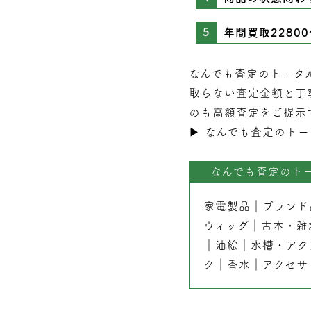
年間買取2280
なんでも査定のトータ
取らない
査定
金額と丁
のも高額査定をご提示
▶︎
なんでも査定のトー
なんでも査定のト
家電製品
｜
ブランド
ウィッグ
｜
古本
・
雑
｜
油絵
｜
水槽・アク
ク
｜
香水
｜
アクセサ