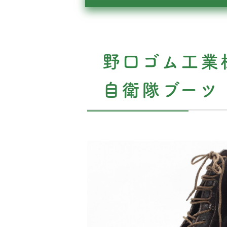
野口ゴム工業株
自衛隊ブーツ