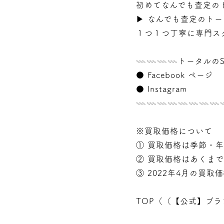
初めてなんでも査定の
▶︎
なんでも査定のトー
１つ１つ丁寧に専門ス
𓇠𓇠𓇠𓇠トータルのS
●
Facebook ページ
●
Instagram
𓇠𓇠𓇠𓇠𓇠𓇠𓇠
※買取価格について
① 買取価格は季節・
② 買取価格はあくま
③ 2022年4月の買取
TOP（（
【公式】ブラ