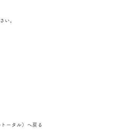
さい。
のトータル
）へ戻る