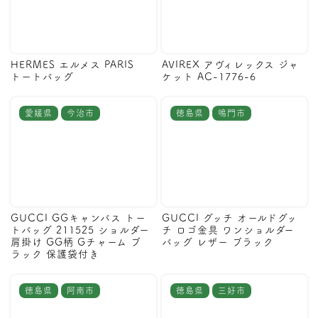
HERMES エルメス PARIS
AVIREX アヴィレックス ジャ
トートバッグ
ケット AC-1776-6
愛媛県
今治市
徳島県
鳴門市
GUCCI GGキャンバス トー
GUCCI グッチ オールドグッ
トバッグ 211525 ショルダー
チ ロゴ金具 ワンショルダー
肩掛け GG柄 Gチャーム ブ
バッグ レザー ブラック
ラック 保護袋付き
徳島県
阿南市
徳島県
三好市