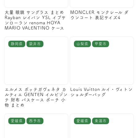
大量 眼鏡 サングラス まとめ
MONCLER モンクレール ダ
Rayban レイバン YSL イブサ
ウンコート 表記サイズ4
ンローラン renoma HOYA
MARIO VALENTINO ケース
静岡県
袋井市
山梨県
甲斐市
エルメス ボッテガヴェネタ カ
Louis Vuitton ルイ・ヴィトン
ルティエ GENTEN イルビゾン
ショルダーバッグ
テ 財布 パスケース ポーチ 小
物 まとめ
愛媛県
西予市
愛媛県
東温市