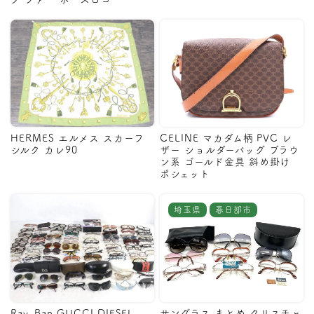
HERMES エルメス スカーフ
CELINE マカダム柄 PVC レ
シルク カレ90
ザー ショルダーバッグ ブラウ
ン系 ゴールド金具 斜め掛け
ポシェット
埼玉県
春日部市
Ray-Ban GUCCI DIESEL
サングラス まとめ クリスチャ