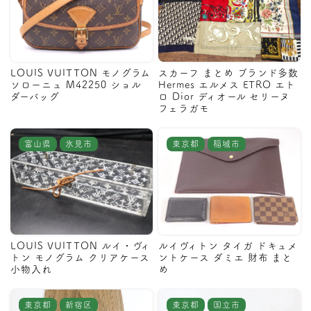
LOUIS VUITTON モノグラム
スカーフ まとめ ブランド多数
ソローニュ M42250 ショル
Hermes エルメス ETRO エト
ダーバッグ
ロ Dior ディオール セリーヌ
フェラガモ
富山県
氷見市
東京都
稲城市
LOUIS VUITTON ルイ・ヴィ
ルイヴィトン タイガ ドキュメ
トン モノグラム クリアケース
ントケース ダミエ 財布 まと
小物入れ
め
東京都
新宿区
東京都
国立市