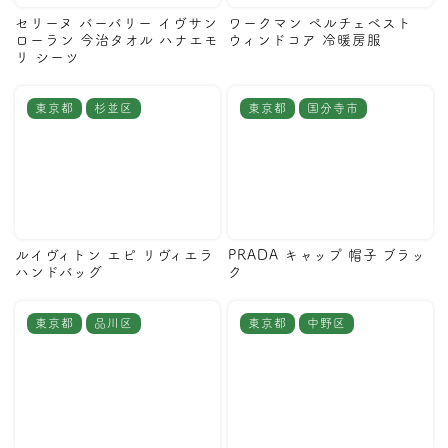
セリーヌ バーバリー イヴサン
ワークマン ペルチェベスト
ローラン 今治タオル ハナエモ
ウィンドコア 冷暖房服
リ シーツ
東京都
杉並区
東京都
国分寺市
ルイヴィトン エピ リヴィエラ
PRADA キャップ 帽子 ブラッ
ハンドバッグ
ク
東京都
品川区
東京都
中野区