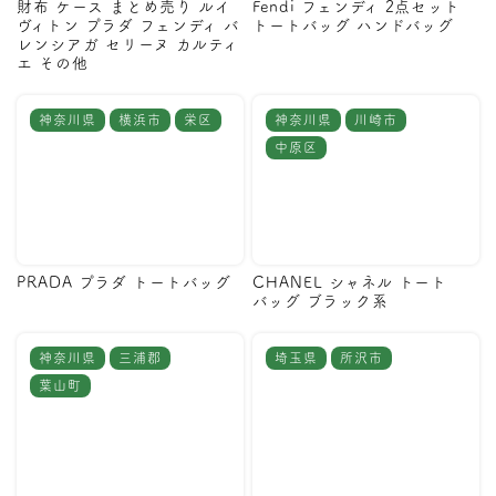
財布 ケース まとめ売り ルイ
Fendi フェンディ 2点セット
ヴィトン プラダ フェンディ バ
トートバッグ ハンドバッグ
レンシアガ セリーヌ カルティ
エ その他
神奈川県
横浜市
栄区
神奈川県
川崎市
中原区
PRADA プラダ トートバッグ
CHANEL シャネル トート
バッグ ブラック系
神奈川県
三浦郡
埼玉県
所沢市
葉山町