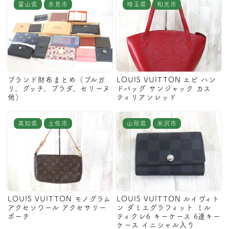
富山県
氷見市
埼玉県
和光市
ブランド財布まとめ（ブルガ
LOUIS VUITTON エピ ハン
リ、グッチ、プラダ、セリーヌ
ドバッグ サンジャック カス
他）
ティリアンレッド
高知県
土佐市
山形県
米沢市
LOUIS VUITTON モノグラム
LOUIS VUITTON ルイヴィト
アクセソワール アクセサリー
ン ダミエグラフィット ミル
ポーチ
ティクレ6 キーケース 6連キー
ケース イニシャル入り