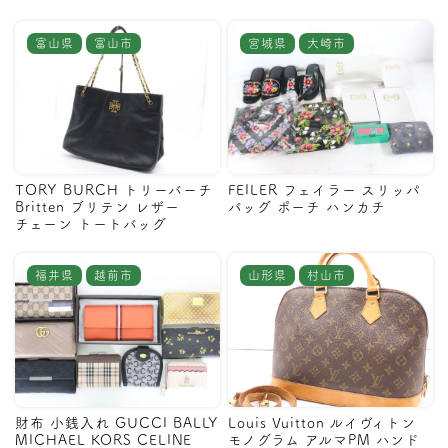
富山県
富山市
宮城県
大崎市
TORY BURCH トリーバーチ
FEILER フェイラー スリッパ
Britten ブリテン レザー
バッグ ポーチ ハンカチ
チェーン トートバッグ
福井県
越前市
山形県
村山市
財布 小銭入れ GUCCI BALLY
Louis Vuitton ルイヴィトン
MICHAEL KORS CELINE
モノグラム アルマPM ハンド