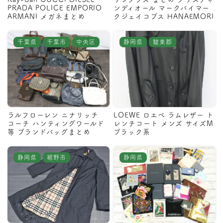
PRADA POLICE EMPORIO
ンディオール マークバイマー
ARMANI メガネまとめ
クジェイコブス HANAEMORI
千葉県
千葉市
中央区
静岡県
駿東郡
ラルフローレン ニナリッチ
LOEWE ロエベ ラムレザー ト
コーチ ハンティングワールド
レンチコート メンズ サイズM
等 ブランドバッグまとめ
ブラック系
静岡県
裾野市
静岡県