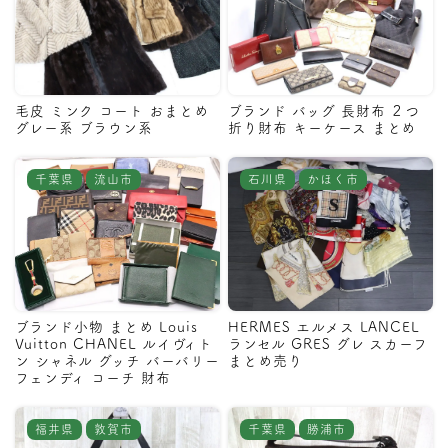
毛皮 ミンク コート おまとめ
ブランド バッグ 長財布 ２つ
グレー系 ブラウン系
折り財布 キーケース まとめ
千葉県
流山市
石川県
かほく市
ブランド小物 まとめ Louis
HERMES エルメス LANCEL
Vuitton CHANEL ルイヴィト
ランセル GRES グレ スカーフ
ン シャネル グッチ バーバリー
まとめ売り
フェンディ コーチ 財布
福井県
敦賀市
千葉県
勝浦市