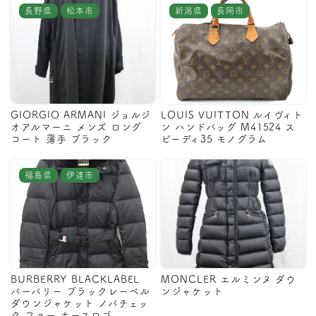
長野県
松本市
新潟県
長岡市
GIORGIO ARMANI ジョルジ
LOUIS VUITTON ルイヴィト
オアルマーニ メンズ ロング
ン ハンドバッグ M41524 ス
コート 薄手 ブラック
ピーディ35 モノグラム
福島県
伊達市
BURBERRY BLACKLABEL
MONCLER エルミンヌ ダウ
バーバリー ブラックレーベル
ンジャケット
ダウンジャケット ノバチェッ
ク ファー ホースロゴ