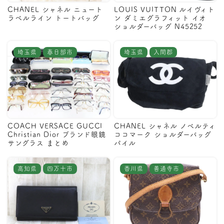
CHANEL シャネル ニュート
LOUIS VUITTON ルイヴィト
ラベルライン トートバッグ
ン ダミエグラフィット イオ
ショルダーバッグ N45252
埼玉県
春日部市
埼玉県
入間郡
COACH VERSACE GUCCI
CHANEL シャネル ノベルティ
Christian Dior ブランド眼鏡
ココマーク ショルダーバッグ
サングラス まとめ
パイル
高知県
四万十市
香川県
善通寺市