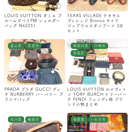
LOUIS VUITTON ダミエ ブ
TEXAS VILLAGE テキサス
ルームズベリPM ショルダー
ヴィレッジ Bronco サイド
バッグ N42251
ジップウエスタンブーツ 3点
セット
富山県
氷見市
神奈川県
川崎市
宮前区
PRADA プラダ GUCCI グッ
LOUIS VUITTON ルイヴィト
チ BURBERRY バーバリー ブ
ン TORY BURCH トリーバー
ランドバッグ
チ FENDI フェンディ他 ブラ
ンド小物まとめ
石川県
輪島市
福島県
いわき市