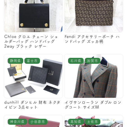
Chloe クロエ チェーン ショ
Fendi アクセサリーポーチ ハ
ルダーバッグ ハンドバッグ
ンドバッグ ズッカ柄
2way ブラック レザー
静岡県
富士市
石川県
加賀市
dunhill ダンヒル 財布 ネクタ
イヴサンローラン ダブル ロン
イピン 3点セット
グコート サイズM
神奈川県
小田原市
高知県
土佐市