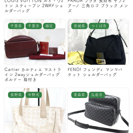
LOUIS VUITTON ルイ・ヴィ
PRADA プラダ 長財布 サフィ
トン スティーブン 2WAYショ
アーノ 三角ロゴ ブラック メン
ルダーバッグ
ズ
千葉県
千葉市
緑区
茨城県
つくば市
Cartier カルティエ マストラ
FENDI フェンディ マンマバ
イン 2wayショルダーバッグ
ケット ショルダーバッグ
ボルドー 箱付き
長野県
中野市
青森県
弘前市