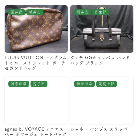
福井県
坂井市
福井県
丹生郡
LOUIS VUITTON モノグラム
グッチ GGキャンバス ハンド
トゥルーストワレット ポーチ
バッグ ブラック
セカンドバッグ
神奈川県
逗子市
神奈川県
足柄上郡
agnes b. VOYAGE アニエス
シャネル パンプス スリッパ
ベー ボヤージュ トートバッグ