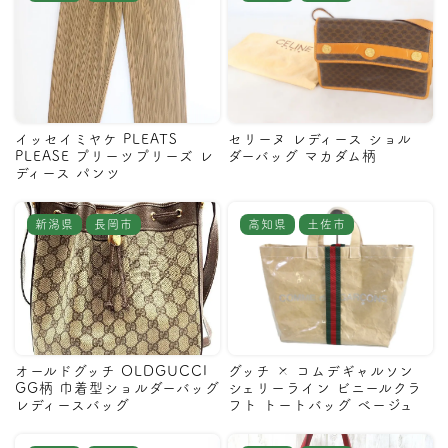
イッセイミヤケ PLEATS
セリーヌ レディース ショル
PLEASE プリーツプリーズ レ
ダーバッグ マカダム柄
ディース パンツ
新潟県
長岡市
高知県
土佐市
オールドグッチ OLDGUCCI
グッチ × コムデギャルソン
GG柄 巾着型ショルダーバッグ
シェリーライン ビニールクラ
レディースバッグ
フト トートバッグ ベージュ