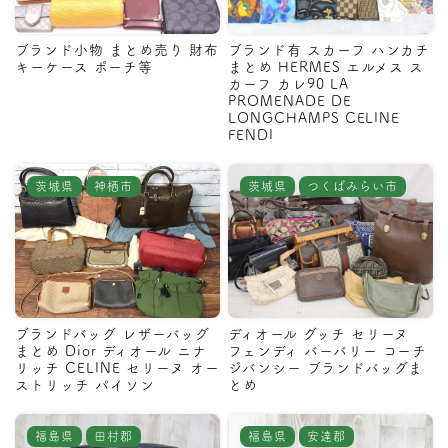
ブランド小物 まとめ売り 財布
ブランド有 スカーフ ハンカチ
キーケース ポーチ等
まとめ HERMES エルメス ス
カーフ カレ90 LA
PROMENADE DE
LONGCHAMPS CELINE
FENDI
茨城県
神栖市
茨城県
つくばみらい市
ブランドバッグ レザーバッグ
ディオール グッチ セリーヌ
まとめ Dior ディオール ニナ
フェンディ バーバリー コーチ
リッチ CELINE セリーヌ オー
ジバンシー ブランドバッグま
ストリッチ パイソン
とめ
福島県
田村郡
福島県
安達郡