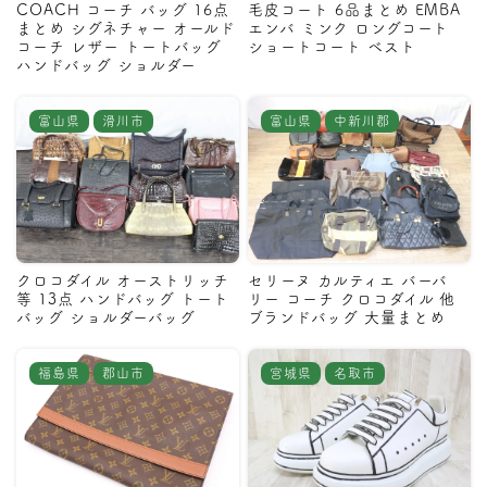
COACH コーチ バッグ 16点
毛皮コート 6品まとめ EMBA
まとめ シグネチャー オールド
エンバ ミンク ロングコート
コーチ レザー トートバッグ
ショートコート ベスト
ハンドバッグ ショルダー
富山県
滑川市
富山県
中新川郡
クロコダイル オーストリッチ
セリーヌ カルティエ バーバ
等 13点 ハンドバッグ トート
リー コーチ クロコダイル 他
バッグ ショルダーバッグ
ブランドバッグ 大量まとめ
福島県
郡山市
宮城県
名取市