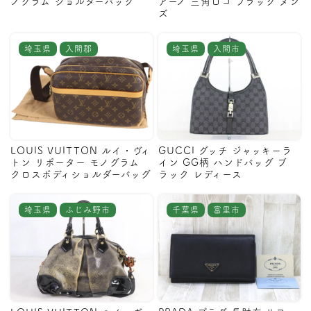
ノグラム ショルダーバッグ
アーノ 三角ロゴ ブラック メン
ズ
埼玉県
入間郡
埼玉県
入間市
LOUIS VUITTON ルイ・ヴィ
GUCCI グッチ ジャッキーラ
トン リポーター モノグラム
イン GG柄 ハンドバッグ ブ
クロスボディショルダーバッグ
ラック レディース
埼玉県
ふじみ野市
千葉県
富里市