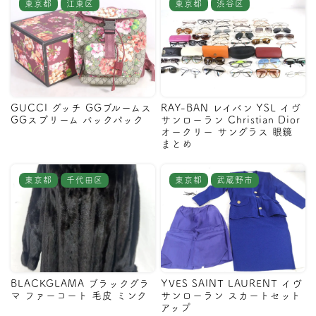
東京都
江東区
東京都
渋谷区
GUCCI グッチ GGブルームス
RAY-BAN レイバン YSL イヴ
GGスプリーム バックパック
サンローラン Christian Dior
オークリー サングラス 眼鏡
まとめ
東京都
千代田区
東京都
武蔵野市
BLACKGLAMA ブラックグラ
YVES SAINT LAURENT イヴ
マ ファーコート 毛皮 ミンク
サンローラン スカートセット
アップ