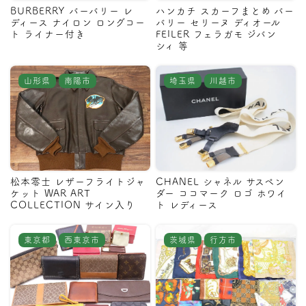
BURBERRY バーバリー レ
ハンカチ スカーフまとめ バー
ディース ナイロン ロングコー
バリー セリーヌ ディオール
ト ライナー付き
FEILER フェラガモ ジバン
シィ 等
山形県
南陽市
埼玉県
川越市
松本零士 レザーフライトジャ
CHANEL シャネル サスペン
ケット WAR ART
ダー ココマーク ロゴ ホワイ
COLLECTION サイン入り
ト レディース
東京都
西東京市
茨城県
行方市