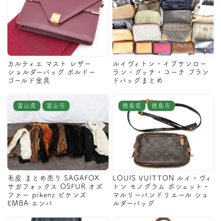
カルティエ マスト レザー
ルイヴィトン・イブサンロー
ショルダーバッグ ボルドー
ラン・グッチ・コーチ ブラン
ゴールド金具
ドバッグまとめ
富山県
富山市
徳島県
徳島市
毛皮 まとめ売り SAGAFOX
LOUIS VUITTON ルイ・ヴィ
サガフォックス OSFUR オズ
トン モノグラム ポシェット・
ファー pikenz ピケンズ
マルリーバンドリエール ショ
EMBA エンバ
ルダーバッグ