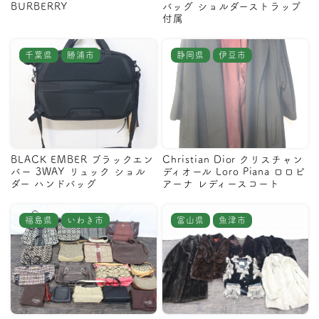
BURBERRY
バッグ ショルダーストラップ
付属
千葉県
勝浦市
静岡県
伊豆市
BLACK EMBER ブラックエン
Christian Dior クリスチャン
バー 3WAY リュック ショル
ディオール Loro Piana ロロピ
ダー ハンドバッグ
アーナ レディースコート
福島県
いわき市
富山県
魚津市