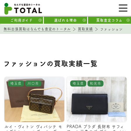
ご利用ガイド
選ばれる理由
買取査定コラム
無料出張買取はなんでも査定のトータル
買取実績
ファッション
ファッションの買取実績一覧
埼玉県
川口市
埼玉県
和光市
ルイ・ヴィトン ヴィバシテ モ
PRADA プラダ 長財布 サフィ