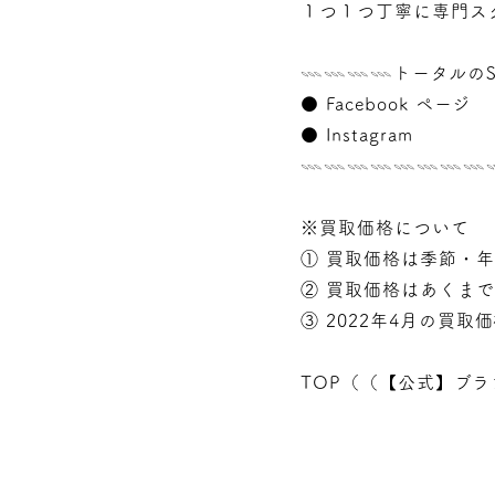
１つ１つ丁寧に専門ス
𓇠𓇠𓇠𓇠トータルのS
●
Facebook ページ
●
Instagram
𓇠𓇠𓇠𓇠𓇠𓇠𓇠
※買取価格について
① 買取価格は季節・
② 買取価格はあくま
③ 2022年4月の買取
TOP（（
【公式】ブラ