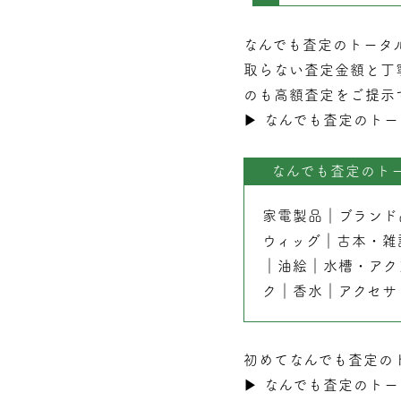
なんでも査定のトータ
取らない
査定
金額と丁
のも高額査定をご提示
▶︎
なんでも査定のトー
なんでも査定のト
家電製品
｜
ブランド
ウィッグ
｜
古本
・
雑
｜
油絵
｜
水槽・アク
ク
｜
香水
｜
アクセサ
初めてなんでも査定の
▶︎
なんでも査定のトー