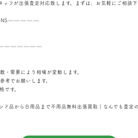
タッフが
出張
査定対応致します。まずは、お気軽にご相談下
NS𓇠𓇠𓇠𓇠𓇠
𓇠𓇠𓇠𓇠𓇠𓇠𓇠𓇠
年数・需要により相場が変動します。
で参考でお願いします。
価格です。
ンド品から日用品まで不用品無料出張買取｜なんでも査定