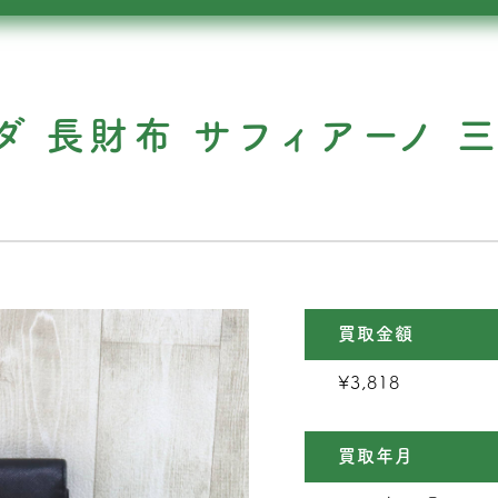
ラダ 長財布 サフィアーノ 
ズ
買取金額
¥3,818
買取年月