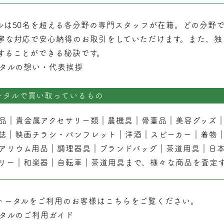
ルは50名を超える各分野の専門スタッフが在籍。どの分野
寧な対応で安心納得のお取引をしていただけます。また、独
することができる秘訣です。
タルの想い・代表挨拶
ータルで買い取っているもの
品
｜
貴金属アクセサリー類
｜
農機具
｜
骨董品
｜
美容グッズ
誌
｜
映画チラシ・パンフレット
｜
洋酒
｜
スピーカー
｜
着物
アリウム用品
｜
調理器具
｜
ブランドバッグ
｜茶道用具｜
日
リー
｜
和楽器
｜
自転車
｜
茶道用具
まで、様々な商品を査定
トータルをご利用のお客様はこちらをご覧ください。
タルのご利用ガイド