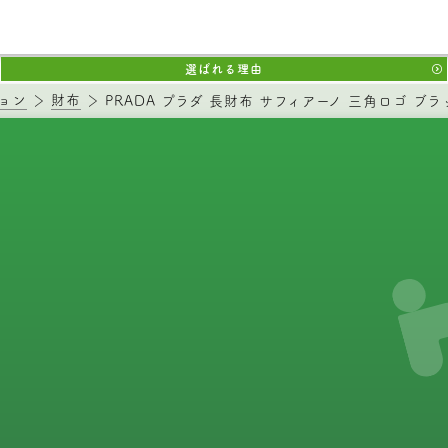
選ばれる理由
ョン
財布
PRADA プラダ 長財布 サフィアーノ 三角ロゴ ブラ