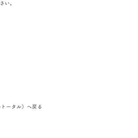
さい。
のトータル
）へ戻る