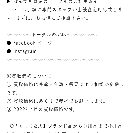
▶︎
なんでも査定のトータルのご利用ガイド
１つ１つ丁寧に専門スタッフが
出張
査定対応致しま
す。まずは、お気軽にご相談下さい。
𓇠𓇠𓇠𓇠トータルのSNS𓇠𓇠𓇠𓇠𓇠
●
Facebook ページ
●
Instagram
𓇠𓇠𓇠𓇠𓇠𓇠𓇠𓇠𓇠𓇠𓇠𓇠𓇠𓇠𓇠
※買取価格について
① 買取価格は季節・年数・需要により相場が変動し
ます。
② 買取価格はあくまで参考でお願いします。
③ 2022年4月の買取価格です。
TOP（（
【公式】ブランド品から日用品まで不用品