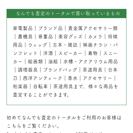
なんでも査定のトータルで買い取っているもの
家電製品
｜
ブランド品
｜
貴金属アクセサリー類
｜
農機具
｜
骨董品
｜
美容グッズ
｜
カメラ
｜
将棋
用品
｜
ウィッグ
｜
古本
・
雑誌
｜
映画チラシ・パ
ンフレット
｜
洋酒
｜
スピーカー
｜
着物
｜
スニー
カー
｜
絵画類
｜
油絵
｜
水槽・アクアリウム用品
｜
調理器具
｜
ブランドバッグ
｜茶道用具｜
日本
刀
｜
西洋アンティーク
｜
香水
｜
アクセサリー
｜
和楽器
｜
自転車
｜
茶道用具
まで、様々な商品を
査定することができます。
初めてなんでも査定のトータルをご利用のお客様は
こちらをご覧ください。