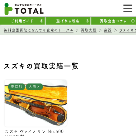
ご利用ガイド
選ばれる理由
買取査定コラム
無料出張買取はなんでも査定のトータル
買取実績
楽器
ヴァイオ
スズキの買取実績一覧
東京都
大田区
スズキ ヴァイオリン No.500