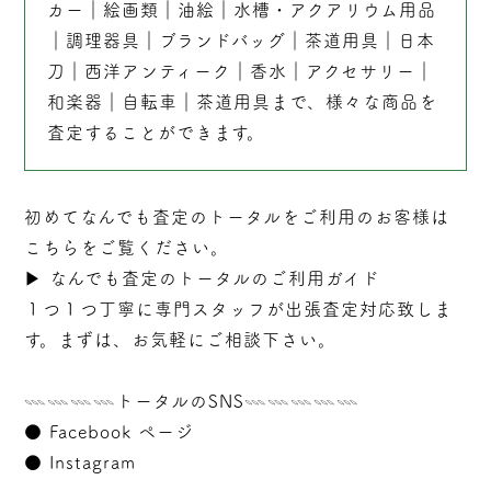
カー
｜
絵画類
｜
油絵
｜
水槽・アクアリウム用品
｜
調理器具
｜
ブランドバッグ
｜茶道用具｜
日本
刀
｜
西洋アンティーク
｜
香水
｜
アクセサリー
｜
和楽器
｜
自転車
｜
茶道用具
まで、様々な商品を
査定することができます。
初めてなんでも査定のトータルをご利用のお客様は
こちらをご覧ください。
▶︎
なんでも査定のトータルのご利用ガイド
１つ１つ丁寧に専門スタッフが
出張
査定対応致しま
す。まずは、お気軽にご相談下さい。
𓇠𓇠𓇠𓇠トータルのSNS𓇠𓇠𓇠𓇠𓇠
●
Facebook ページ
●
Instagram