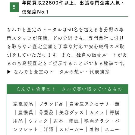
年間買取22800件以上、出張専門企業人気・
信頼度No.1
なんでも査定のトータルは50名を超える各分野の専
門スタッフが在籍。どの分野でも、専門業社に引け
を取らない
査定
金額と丁寧な対応で安心納得のお取
引をしていただけます。また、独自の販売ルートがあ
るのも高額査定をご提示することができる秘訣です。
▶︎
なんでも査定のトータルの想い・代表挨拶
なんでも査定のトータルで買い取っているもの
家電製品
｜
ブランド品
｜
貴金属アクセサリー類
｜
農機具
｜
骨董品
｜
美容グッズ
｜
カメラ
｜
将棋
用品
｜
ウィッグ
｜
古本
・
雑誌
｜
映画チラシ・パ
ンフレット
｜
洋酒
｜
スピーカー
｜
着物
｜
スニー