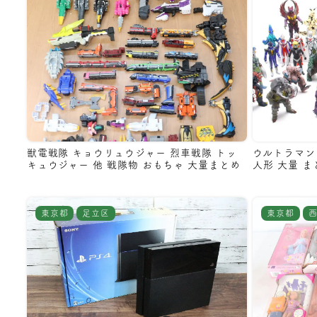
獣電戦隊 キョウリュウジャー 烈車戦隊 トッ
ウルトラマン
キュウジャー 他 戦隊物 おもちゃ 大量まとめ
人形 大量 ま
東京都
足立区
東京都