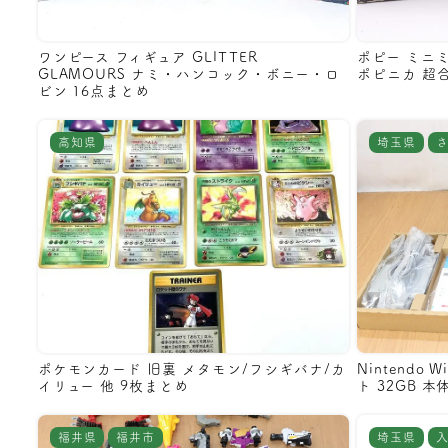
ワンピース フィギュア GLITTER
ポピー ミニ
GLAMOURS ナミ・ハンコック・ボニー・ロ
ポピニカ 超
ビン 16点まとめ
高知県
埼玉県
ポケモンカード 旧裏 メタモン/フシギバナ/カ
Nintendo
イリュー 他 9枚まとめ
ト 32GB 本
福井県
福井市
埼玉県