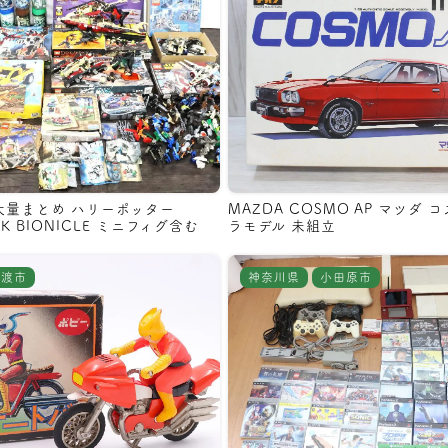
 大量まとめ ハリーポッター
MAZDA COSMO AP マツダ コス
CK BIONICLE ミニフィグ含む
ラモデル 未組立
佐渡市
神奈川県
小田原市