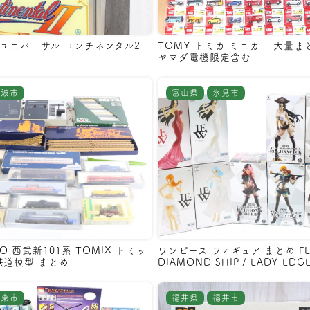
AL ユニバーサル コンチネンタル2
TOMY トミカ ミニカー 大量ま
ヤマダ電機限定含む
阿波市
富山県
氷見市
O 西武新101系 TOMIX トミッ
ワンピース フィギュア まとめ FL
鉄道模型 まとめ
DIAMOND SHIP / LADY EDG
伊東市
福井県
福井市