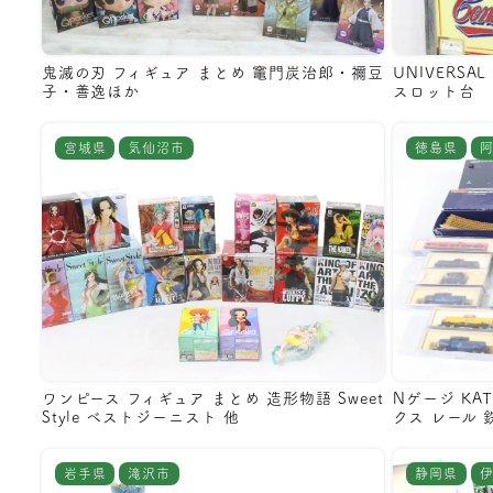
鬼滅の刃 フィギュア まとめ 竈門炭治郎・禰豆
UNIVERS
子・善逸ほか
スロット台
宮城県
気仙沼市
徳島県
ワンピース フィギュア まとめ 造形物語 Sweet
Nゲージ KAT
Style ベストジーニスト 他
クス レール 
岩手県
滝沢市
静岡県