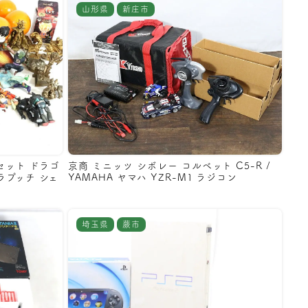
山形県
新庄市
セット ドラゴ
京商 ミニッツ シボレー コルベット C5-R /
ラプッチ シェ
YAMAHA ヤマハ YZR-M1 ラジコン
埼玉県
蕨市