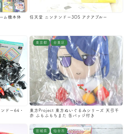
P ゲーム機本体
任天堂 ニンテンドー3DS アクアブルー
東京都
台東区
ンドー64・
東方Project 東方ぬいぐるみシリーズ 天弓千
亦 ふもふもちまた 缶バッジ付き
宮城県
仙台市