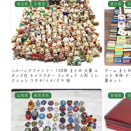
埼玉県
久喜市
香川県
シルバニアファミリー 158体 まとめ 大量 エ
ゲーム まとめ
ポック社 キャラクター フィギュア 人形 コレ
ステ 本体 ゲ
クション ウサギ/イヌ/クマ 他
量セット
山形県
尾花沢市
宮城県