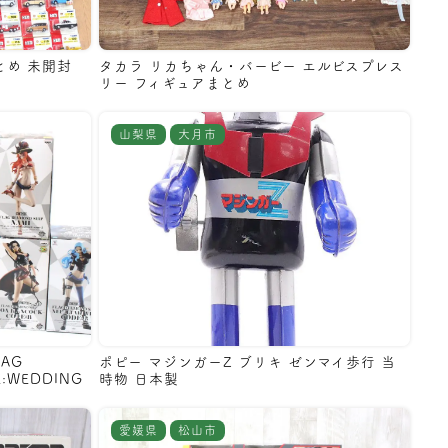
とめ 未開封
タカラ リカちゃん・バービー エルビスプレス
リー フィギュアまとめ
山梨県
大月市
AG
ポピー マジンガーZ ブリキ ゼンマイ歩行 当
E:WEDDING
時物 日本製
愛媛県
松山市