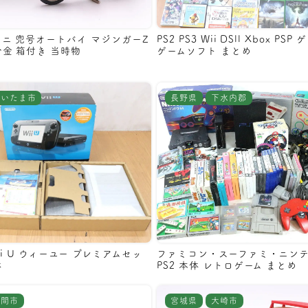
ミニ 兜号オートバイ マジンガーZ
PS2 PS3 Wii DSll Xbox PS
合金 箱付き 当時物
ゲームソフト まとめ
さいたま市
長野県
下水内郡
 Wii U ウィーユー プレミアムセッ
ファミコン・スーファミ・ニンテ
体
PS2 本体 レトロゲーム まとめ
入間市
宮城県
大崎市