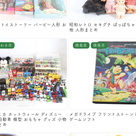
 トイストーリー バービー人形 お
昭和レトロ セキグチ ぽっぽちゃ
め
他 人形まとめ
いわき市
徳島県
徳島市
トミカ ホットウィール ディズニー
メガドライブ フリントストーン M
自動車 模型 おもちゃ グッズ 小物
ゲームソフト
とめ