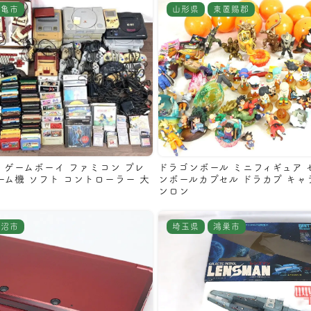
丸亀市
山形県
東置賜郡
 ゲームボーイ ファミコン プレ
ドラゴンボール ミニフィギュア 
ーム機 ソフト コントローラー 大
ンボールカプセル ドラカプ キャ
ンロン
岩沼市
埼玉県
鴻巣市