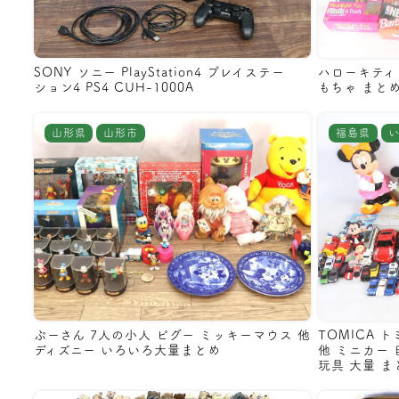
SONY ソニー PlayStation4 プレイステー
ハローキティ
ション4 PS4 CUH-1000A
もちゃ まと
山形県
山形市
福島県
ぷーさん 7人の小人 ピグー ミッキーマウス 他
TOMICA 
ディズニー いろいろ大量まとめ
他 ミニカー 
玩具 大量 ま