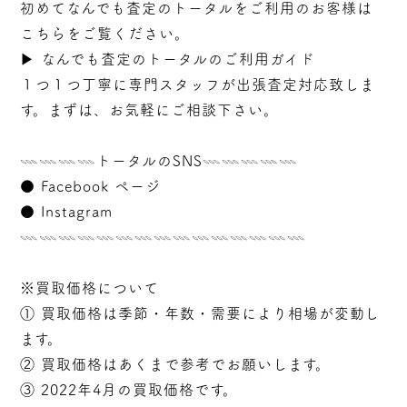
初めてなんでも査定のトータルをご利用のお客様は
こちらをご覧ください。
▶︎
なんでも査定のトータルのご利用ガイド
１つ１つ丁寧に専門スタッフが
出張
査定対応致しま
す。まずは、お気軽にご相談下さい。
𓇠𓇠𓇠𓇠トータルのSNS𓇠𓇠𓇠𓇠𓇠
●
Facebook ページ
●
Instagram
𓇠𓇠𓇠𓇠𓇠𓇠𓇠𓇠𓇠𓇠𓇠𓇠𓇠𓇠𓇠
※買取価格について
① 買取価格は季節・年数・需要により相場が変動し
ます。
② 買取価格はあくまで参考でお願いします。
③ 2022年4月の買取価格です。