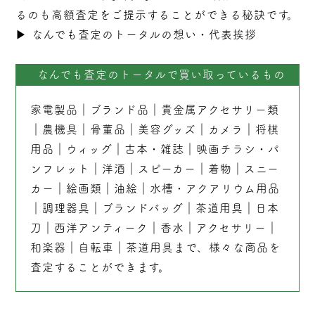
るのも高額査定をご提示することができる秘訣です。
▶︎
なんでも査定のトータルの想い・代表挨拶
なんでも査定のトータルで買い取っているもの
家電製品
｜
ブランド品
｜
貴金属アクセサリー類
｜
農機具
｜
骨董品
｜
美容グッズ
｜
カメラ
｜
将棋
用品
｜
ウィッグ
｜
古本
・
雑誌
｜
映画チラシ・パ
ンフレット
｜
洋酒
｜
スピーカー
｜
着物
｜
スニー
カー
｜
絵画類
｜
油絵
｜
水槽・アクアリウム用品
｜
調理器具
｜
ブランドバッグ
｜茶道用具｜
日本
刀
｜
西洋アンティーク
｜
香水
｜
アクセサリー
｜
和楽器
｜
自転車
｜
茶道用具
まで、様々な商品を
査定することができます。