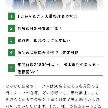
1点から丸ごと大量整理まで対応
最短即日出張買取可能！
買取後、即現金にてお支払い
商品の状態問わず何でも査定可能
年間買取22800件以上、出張専門企業人気・
信頼度No.1
なんでも査定のトータルは50名を超える各分野の専
門スタッフが在籍。どの分野でも、専門業社に引け
を取らない
査定
金額と丁寧な対応で安心納得のお取
引をしていただけます。また、独自の販売ルートがあ