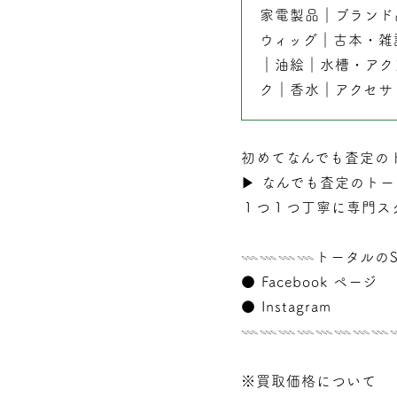
家電製品
｜
ブランド
ウィッグ
｜
古本
・
雑
｜
油絵
｜
水槽・アク
ク
｜
香水
｜
アクセサ
初めてなんでも査定の
▶︎
なんでも査定のトー
１つ１つ丁寧に専門ス
𓇠𓇠𓇠𓇠トータルのS
●
Facebook ページ
●
Instagram
𓇠𓇠𓇠𓇠𓇠𓇠𓇠
※買取価格について