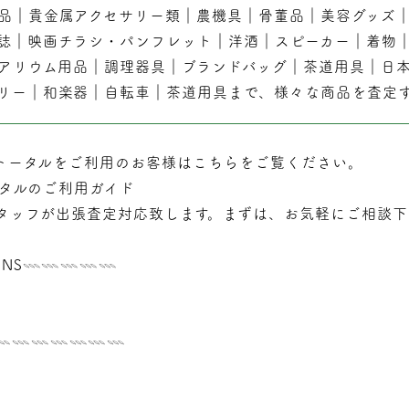
品
｜
貴金属アクセサリー類
｜
農機具
｜
骨董品
｜
美容グッズ
誌
｜
映画チラシ・パンフレット
｜
洋酒
｜
スピーカー
｜
着物
アリウム用品
｜
調理器具
｜
ブランドバッグ
｜茶道用具｜
日
リー
｜
和楽器
｜
自転車
｜
茶道用具
まで、様々な商品を査定
トータルをご利用のお客様はこちらをご覧ください。
タルのご利用ガイド
タッフが
出張
査定対応致します。まずは、お気軽にご相談下
NS𓇠𓇠𓇠𓇠𓇠
𓇠𓇠𓇠𓇠𓇠𓇠𓇠𓇠