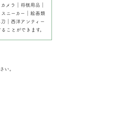
｜
カメラ
｜
将棋用品
｜
｜
スニーカー
｜
絵画類
本刀
｜
西洋アンティー
することができます。
さい。