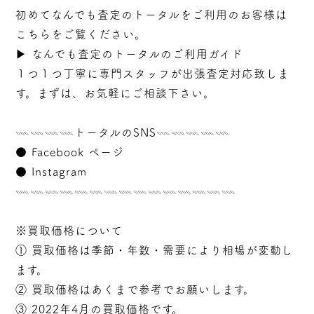
初めてなんでも査定のトータルをご利用のお客様は
こちらをご覧ください。
▶︎
なんでも査定のトータルのご利用ガイド
１つ１つ丁寧に専門スタッフが
出張
査定対応致しま
す。まずは、お気軽にご相談下さい。
𓇠𓇠𓇠𓇠トータルのSNS𓇠𓇠𓇠𓇠𓇠
●
Facebook ページ
●
Instagram
𓇠𓇠𓇠𓇠𓇠𓇠𓇠𓇠𓇠𓇠𓇠𓇠𓇠𓇠𓇠
※買取価格について
① 買取価格は季節・年数・需要により相場が変動し
ます。
② 買取価格はあくまで参考でお願いします。
③ 2022年4月の買取価格です。