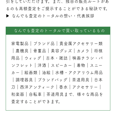
引をしていただけます。また、独自の販売ルートがあ
るのも高額査定をご提示することができる秘訣です。
▶︎
なんでも査定のトータルの想い・代表挨拶
なんでも査定のトータルで買い取っているもの
家電製品
｜
ブランド品
｜
貴金属アクセサリー類
｜
農機具
｜
骨董品
｜
美容グッズ
｜
カメラ
｜
将棋
用品
｜
ウィッグ
｜
古本
・
雑誌
｜
映画チラシ・パ
ンフレット
｜
洋酒
｜
スピーカー
｜
着物
｜
スニー
カー
｜
絵画類
｜
油絵
｜
水槽・アクアリウム用品
｜
調理器具
｜
ブランドバッグ
｜茶道用具｜
日本
刀
｜
西洋アンティーク
｜
香水
｜
アクセサリー
｜
和楽器
｜
自転車
｜
茶道用具
まで、様々な商品を
査定することができます。