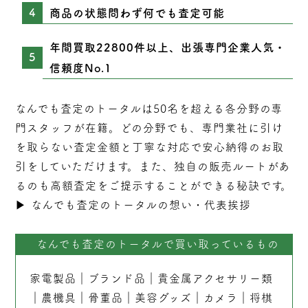
商品の状態問わず何でも査定可能
年間買取22800件以上、出張専門企業人気・
信頼度No.1
なんでも査定のトータルは50名を超える各分野の専
門スタッフが在籍。どの分野でも、専門業社に引け
を取らない
査定
金額と丁寧な対応で安心納得のお取
引をしていただけます。また、独自の販売ルートがあ
るのも高額査定をご提示することができる秘訣です。
▶︎
なんでも査定のトータルの想い・代表挨拶
なんでも査定のトータルで買い取っているもの
家電製品
｜
ブランド品
｜
貴金属アクセサリー類
｜
農機具
｜
骨董品
｜
美容グッズ
｜
カメラ
｜
将棋