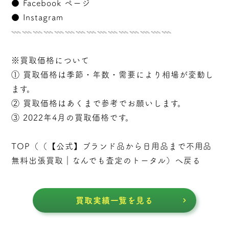
●
Facebook ページ
●
Instagram
𓇠𓇠𓇠𓇠𓇠𓇠𓇠𓇠𓇠𓇠𓇠𓇠𓇠𓇠𓇠
※買取価格について
① 買取価格は季節・年数・需要により相場が変動し
ます。
② 買取価格はあくまで参考でお願いします。
③ 2022年4月の買取価格です。
TOP（（
【公式】ブランド品から日用品まで不用品
無料出張買取｜なんでも査定のトータル
）へ戻る
買取実績一覧を見る