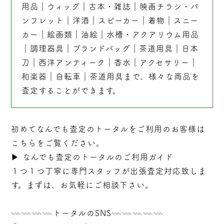
用品
｜
ウィッグ
｜
古本
・
雑誌
｜
映画チラシ・パ
ンフレット
｜
洋酒
｜
スピーカー
｜
着物
｜
スニー
カー
｜
絵画類
｜
油絵
｜
水槽・アクアリウム用品
｜
調理器具
｜
ブランドバッグ
｜茶道用具｜
日本
刀
｜
西洋アンティーク
｜
香水
｜
アクセサリー
｜
和楽器
｜
自転車
｜
茶道用具
まで、様々な商品を
査定することができます。
初めてなんでも査定のトータルをご利用のお客様は
こちらをご覧ください。
▶︎
なんでも査定のトータルのご利用ガイド
１つ１つ丁寧に専門スタッフが
出張
査定対応致しま
す。まずは、お気軽にご相談下さい。
𓇠𓇠𓇠𓇠トータルのSNS𓇠𓇠𓇠𓇠𓇠