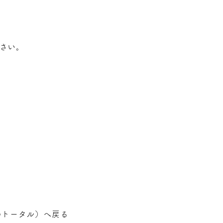
さい。
のトータル
）へ戻る