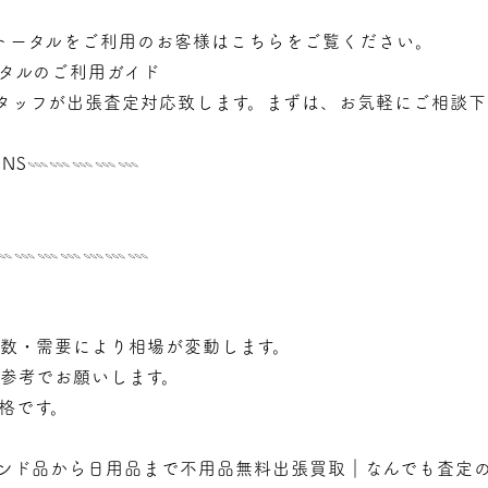
トータルをご利用のお客様はこちらをご覧ください。
タルのご利用ガイド
タッフが
出張
査定対応致します。まずは、お気軽にご相談下
NS𓇠𓇠𓇠𓇠𓇠
𓇠𓇠𓇠𓇠𓇠𓇠𓇠𓇠
年数・需要により相場が変動します。
で参考でお願いします。
価格です。
ンド品から日用品まで不用品無料出張買取｜なんでも査定