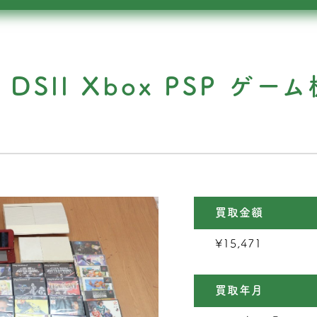
ii DSll Xbox PSP 
め
買取金額
¥15,471
買取年月