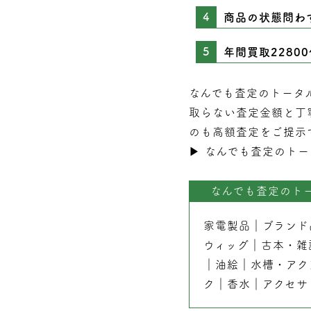
商品の状態問わ
年間買取2280
なんでも査定のトータ
取らない
査定
金額と丁
のも高額査定をご提示
▶︎
なんでも査定のトー
なんでも査定のト
家電製品
｜
ブランド
ウィッグ
｜
古本
・
雑
｜
油絵
｜
水槽・アク
ク
｜
香水
｜
アクセサ