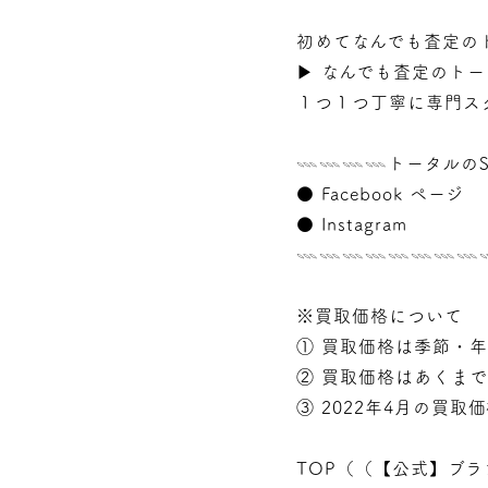
初めてなんでも査定の
▶︎
なんでも査定のトー
１つ１つ丁寧に専門ス
𓇠𓇠𓇠𓇠トータルのS
●
Facebook ページ
●
Instagram
𓇠𓇠𓇠𓇠𓇠𓇠𓇠
※買取価格について
① 買取価格は季節・
② 買取価格はあくま
③ 2022年4月の買取
TOP（（
【公式】ブラ