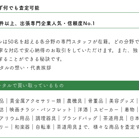
ず何でも査定可能
0件以上、出張専門企業人気・信頼度No.1
ルは50名を超える各分野の専門スタッフが在籍。どの分野
寧な対応で安心納得のお取引をしていただけます。また、独
することができる秘訣です。
タルの想い・代表挨拶
ータルで買い取っているもの
品
｜
貴金属アクセサリー類
｜
農機具
｜
骨董品
｜
美容グッズ
誌
｜
映画チラシ・パンフレット
｜
洋酒
｜
スピーカー
｜
着物
アリウム用品
｜
調理器具
｜
ブランドバッグ
｜茶道用具｜
日
リー
｜
和楽器
｜
自転車
｜
茶道用具
まで、様々な商品を査定