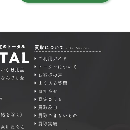
買取について
- Our Service -
ご利用ガイド
トータルについて
品から日用品
お客様の声
｜なんでも査
よくある質問
お知らせ
9
査定コラム
買取品目
年始を除く）
買取できないもの
買取実績
神奈川県公安