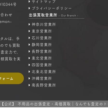
サイトマップ
10344号
プライバシーポリシー
い合わせ
出張買取営業所
- Our Branch -
oemon-
神奈川営業所
東京営業所
石川営業所
タルは、手
静岡営業所
ものでも買取
長野営業所
の査定力で、
東北営業所
高額買取を実
四国営業所
北東北営業所
フォーム
沖縄営業所
南長野営業所
 2024 【公式】 不用品の出張査定・高価買取｜なんでも査定のトータル A