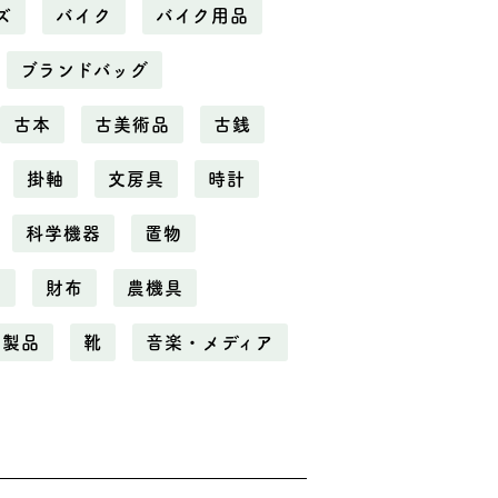
ズ
バイク
バイク用品
ブランドバッグ
古本
古美術品
古銭
掛軸
文房具
時計
科学機器
置物
電
財布
農機具
化製品
靴
音楽・メディア