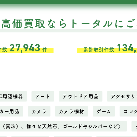
の高価買取ならトータルにご
27,943
134
件数
件
累計取引件数
C周辺機器
アート
アウトドア用品
アクセサリ
カー用品
カメラ
カメラ機材
ゲーム
コレ
ル（真珠）、様々な天然石、ゴールドやシルバーなど）