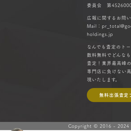
委員会 第4526000
広報に関するお問
Mail：pr_total@g
holdings.jp
なんでも査定のトー
数料無料で
どんな
査定！
業界最高峰
専門店に
負けない
現いたします。
無料出張査定
Copyright © 2016 -