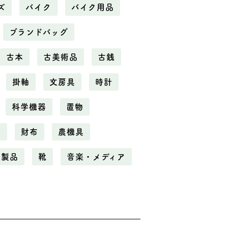
ズ
バイク
バイク用品
ブランドバッグ
古本
古美術品
古銭
掛軸
文房具
時計
科学機器
置物
電
財布
農機具
化製品
靴
音楽・メディア