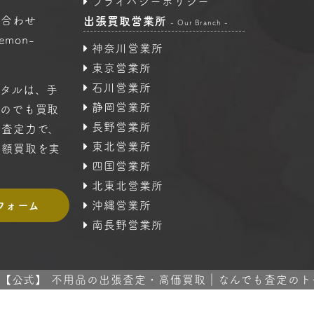
プライバシーポリシー
い合わせ
出張買取営業所
- Our Branch -
oemon-
神奈川営業所
東京営業所
石川営業所
タルは、手
静岡営業所
ものでも買取
長野営業所
の査定力で、
東北営業所
高額買取を実
四国営業所
北東北営業所
フォーム
沖縄営業所
南長野営業所
 2024 【公式】 不用品の出張査定・高価買取｜なんでも査定のトータル A