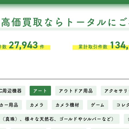
の高価買取ならトータルにご
27,943
134
件数
件
累計取引件数
C周辺機器
アート
アウトドア用品
アクセサリ
カー用品
カメラ
カメラ機材
ゲーム
コレ
ル（真珠）、様々な天然石、ゴールドやシルバーなど）