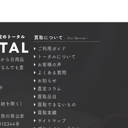
買取について
- Our Service -
ご利用ガイド
トータルについて
品から日用品
お客様の声
｜なんでも査
よくある質問
お知らせ
9
査定コラム
買取品目
年始を除く）
買取できないもの
買取実績
神奈川県公安
サイトマップ
10344号