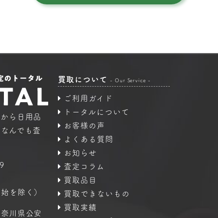
買取について
- Our Service -
ご利用ガイド
トータルについて
品から日用品
お客様の声
｜なんでも査
よくある質問
お知らせ
9
査定コラム
買取品目
年始を除く）
買取できないもの
買取実績
神奈川県公安