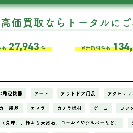
の高価買取ならトータルにご
27,943
134
件数
件
累計取引件数
C周辺機器
アート
アウトドア用品
アクセサリ
カー用品
カメラ
カメラ機材
ゲーム
コレ
ル（真珠）、様々な天然石、ゴールドやシルバーなど）