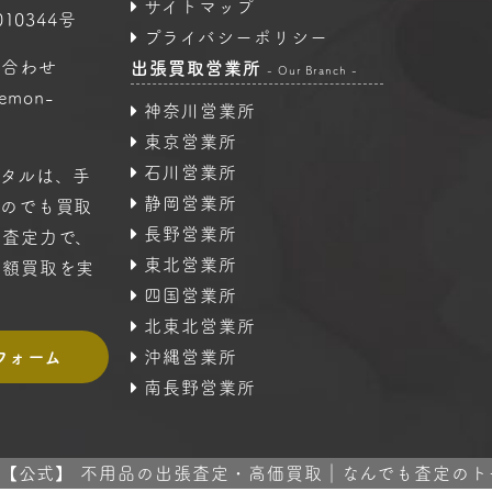
サイトマップ
10344号
プライバシーポリシー
い合わせ
出張買取営業所
- Our Branch -
oemon-
神奈川営業所
東京営業所
石川営業所
タルは、手
静岡営業所
ものでも買取
長野営業所
の査定力で、
東北営業所
高額買取を実
四国営業所
北東北営業所
フォーム
沖縄営業所
南長野営業所
 2024 【公式】 不用品の出張査定・高価買取｜なんでも査定のトータル A