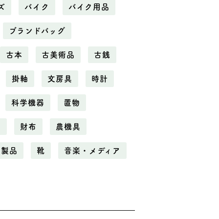
ズ
バイク
バイク用品
ブランドバッグ
古本
古美術品
古銭
掛軸
文房具
時計
科学機器
置物
電
財布
農機具
化製品
靴
音楽・メディア