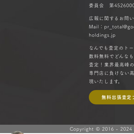
委員会 第4526000
広報に関するお問
Mail：pr_total@g
holdings.jp
なんでも査定のトー
数料無料で
どんな
査定！
業界最高峰
専門店に
負けない
現いたします。
無料出張査定
Copyright © 2016 -